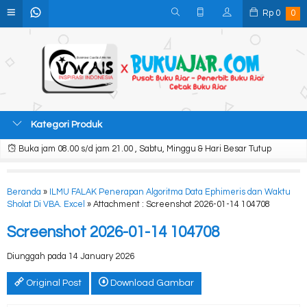
Rp
0
0
Kategori Produk
Buka jam 08.00 s/d jam 21.00 , Sabtu, Minggu & Hari Besar Tutup
Beranda
»
ILMU FALAK Penerapan Algoritma Data Ephimeris dan Waktu
Sholat Di VBA. Excel
» Attachment : Screenshot 2026-01-14 104708
Screenshot 2026-01-14 104708
Diunggah pada 14 January 2026
Original Post
Download Gambar