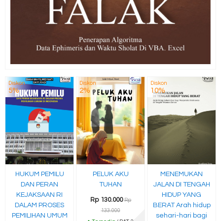
Diskon
Diskon
Diskon
5%
2%
10%
HUKUM PEMILU
PELUK AKU
MENEMUKAN
DAN PERAN
TUHAN
JALAN DI TENGAH
KEJAKSAAN RI
HIDUP YANG
Rp 130.000
Rp
DALAM PROSES
BERAT Arah hidup
133.000
PEMILIHAN UMUM
sehari-hari bagi