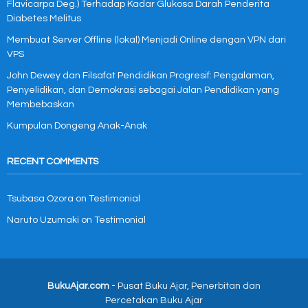
Flavicarpa Deg.) Terhadap Kadar Glukosa Darah Penderita
Diabetes Melitus
Membuat Server Offline (lokal) Menjadi Online dengan VPN dari
VPS
John Dewey dan Filsafat Pendidikan Progresif: Pengalaman,
Penyelidikan, dan Demokrasi sebagai Jalan Pendidikan yang
Membebaskan
Kumpulan Dongeng Anak-Anak
RECENT COMMENTS
Tsubasa Ozora
on
Testimonial
Naruto Uzumaki
on
Testimonial
BukuAjar.com
- Pusat Buku Ajar, Penerbitan dan
Percetakan Buku Ajar