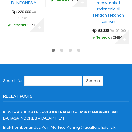
Tersedia
/ PAT-23
DI INDONESIA
✚
masyarakat
Indonesia di
Rp 220.000
Rp
tengah tekanan
230.900
zaman
Tersedia
/ HPD-11
✚
Rp 90.000
Rp 100.000
Tersedia
/ ONE-01
✚
Search for:
RECENT POSTS
KONTRASTIF KATA SAMBUNG PADA BAHASA MANDARIN DAN
BAHASA INDONESIA DALAM FILM
Efek Pemberian Jus Kulit Markisa Kuning (Passiflora Edulis F.