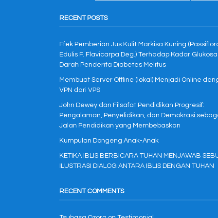
RECENT POSTS
Efek Pemberian Jus Kulit Markisa Kuning (Passiflor
Edulis F. Flavicarpa Deg.) Terhadap Kadar Glukosa
Darah Penderita Diabetes Melitus
Membuat Server Offline (lokal) Menjadi Online de
VPN dari VPS
John Dewey dan Filsafat Pendidikan Progresif:
Pengalaman, Penyelidikan, dan Demokrasi sebag
Jalan Pendidikan yang Membebaskan
Kumpulan Dongeng Anak-Anak
KETIKA IBLIS BERBICARA TUHAN MENJAWAB SEB
ILUSTRASI DIALOG ANTARA IBLIS DENGAN TUHAN
RECENT COMMENTS
Tsubasa Ozora
on
Testimonial