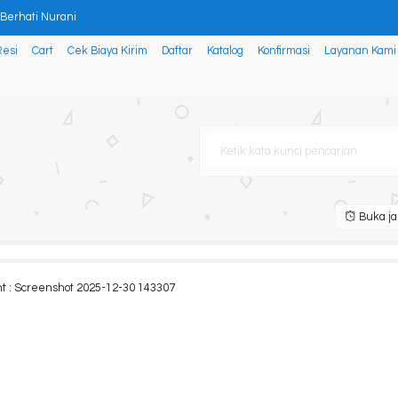
erhati Nurani
Rahmater (KKCR): The Best 10
Resi
Cart
Cek Biaya Kirim
Daftar
Katalog
Konfirmasi
Layanan Kami
atika dalam Perspektif Bud
AKAT DESA SEKITAR KAWASAN HUTAN
 Indonesia di Era Metavers
Buka ja
ituduh Bid’ah, Sesat, Sy
ip Behaviors Pada Perawat
t : Screenshot 2025-12-30 143307
erhati Nurani