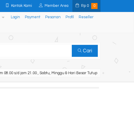
Kontak Kami
Member Area
Rp
0
0
Login
Payment
Pesanan
Profil
Reseller
Cari
m 08.00 s/d jam 21.00 , Sabtu, Minggu & Hari Besar Tutup