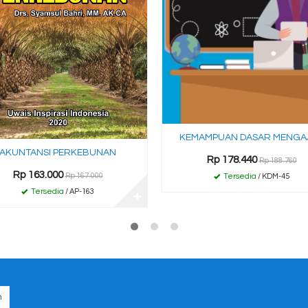
KEMAMPUAN DASAR MENGA
AKUNTANSI PERKEBUNAN
Rp 178.440
Rp 188.760
Rp 163.000
Rp 167.000
Tersedia
/ KDM-45
Tersedia
/ AP-163
✚