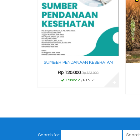
SUMBER PENDANAAN KESEHATAN
Rp 120.000
Rp 123.000
Tersedia
/ RTN-75
✚
Search for: