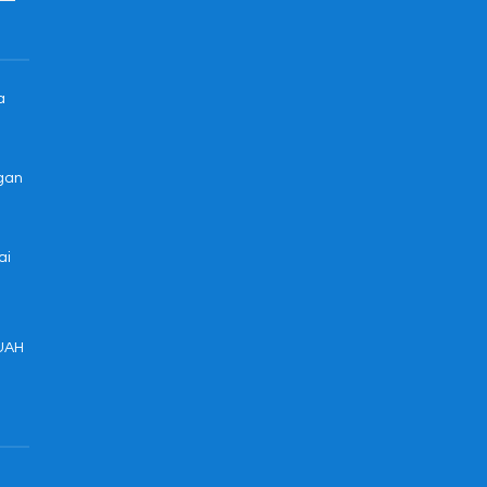
a
ngan
ai
UAH