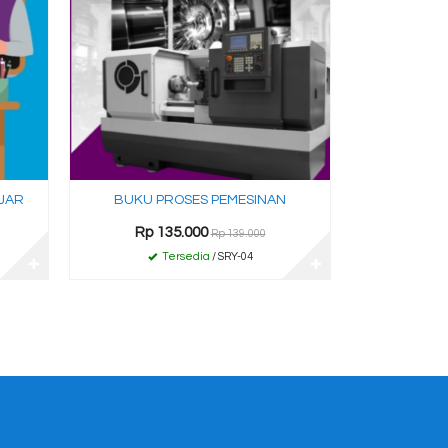
JAR
BUKU PROSES PEMESINAN
Rp 135.000
Rp 139.000
Tersedia
/ SRY-04
✚
✚