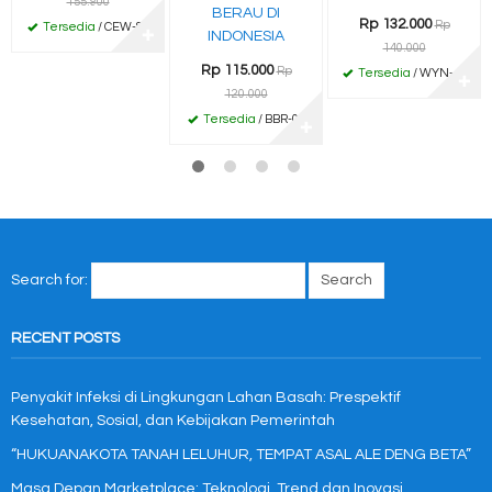
155.900
BERAU DI
Rp 132.000
Rp
Tersedia
/ CEW-87
✚
INDONESIA
140.000
Rp 115.000
Rp
Tersedia
/ WYN-40
✚
120.000
Tersedia
/ BBR-07
✚
Search for:
RECENT POSTS
Penyakit Infeksi di Lingkungan Lahan Basah: Prespektif
Kesehatan, Sosial, dan Kebijakan Pemerintah
“HUKUANAKOTA TANAH LELUHUR, TEMPAT ASAL ALE DENG BETA”
Masa Depan Marketplace: Teknologi, Trend dan Inovasi