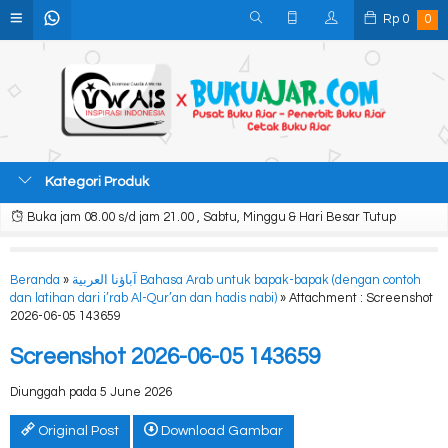
Rp
0
0
Kategori Produk
Buka jam 08.00 s/d jam 21.00 , Sabtu, Minggu & Hari Besar Tutup
Beranda
»
آباؤنا العربية Bahasa Arab untuk bapak-bapak (dengan contoh
dan latihan dari i’rab Al-Qur’an dan hadis nabi)
» Attachment : Screenshot
2026-06-05 143659
Screenshot 2026-06-05 143659
Diunggah pada 5 June 2026
Original Post
Download Gambar