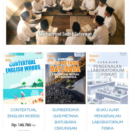
Diskon
Diskon
Diskon
4%
4%
6%
CONTEXTUAL
SUMBERDAYA
BUKU AJAR
ENGLISH WORDS
GAS METANA
PENGENALAN
BATUBARA
LABORATORIUM
Rp 149.760
Rp
CEKUNGAN
FISIKA