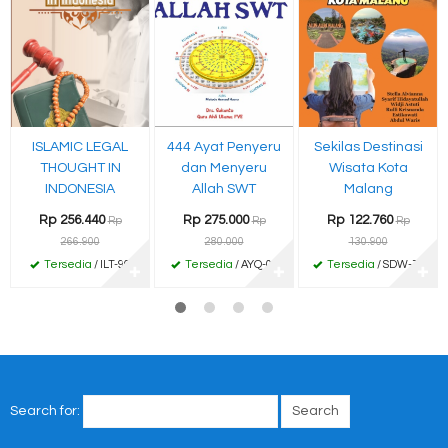
ISLAMIC LEGAL
444 Ayat Penyeru
Sekilas Destinasi
THOUGHT IN
dan Menyeru
Wisata Kota
INDONESIA
Allah SWT
Malang
Rp 256.440
Rp 275.000
Rp 122.760
Rp
Rp
Rp
266.900
280.000
130.900
Tersedia
/ ILT-96
Tersedia
/ AYQ-02
Tersedia
/ SDW-78
✚
✚
✚
Search for: