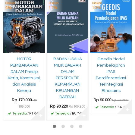
Diskon
Diskon
Diskon
4%
11%
10%
MOTOR
BADAN USAHA
Geedis Model
PEMBAKARAN
MILIK DAERAH
Pembelajaran
DALAM Prinsip
DALAM
IPAS
Kerja, Konstruksi,
PERSPEKTIF
Berdiferensiasi
dan Analisis
KEMAMPUAN
Terintegrasi
Kinerja
KEUANGAN
Etnosains
DAERAH
Rp 179.000
Rp 90.000
Rp
Rp 100.000
Rp 98.220
186.000
Rp 109.900
Tersedia
/ IKA-94
✚
Tersedia
/ PTR-50
Tersedia
/ BUM-21
✚
✚