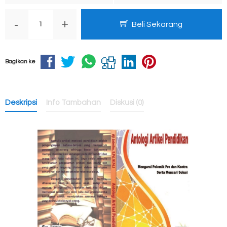
-
+
Beli Sekarang
Bagikan ke
Deskripsi
Info Tambahan
Diskusi (0)