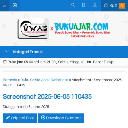
Rp
0
0
Kategori Produk
Buka jam 08.00 s/d jam 21.00 , Sabtu, Minggu & Hari Besar Tutup
Beranda
»
Buku Cerita Anak Dwibahasa
» Attachment : Screenshot 2025-
06-05 110435
Screenshot 2025-06-05 110435
Diunggah pada 5 June 2025
Original Post
Download Gambar