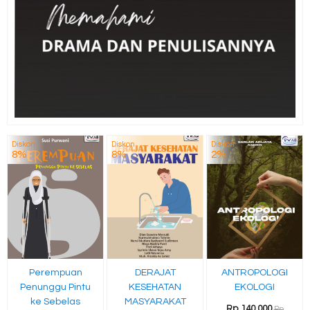
Diskon
Diskon
Diskon
8%
8%
2%
Perempuan
DERAJAT
ANTROPOLOGI
Penunggu Pintu
KESEHATAN
EKOLOGI
ke Sebelas
MASYARAKAT
Rp 140.000
Rp