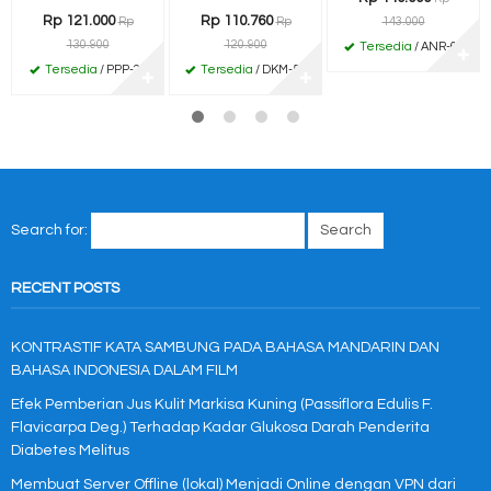
Rp 121.000
Rp 110.760
Rp
Rp
143.000
130.900
120.900
Tersedia
/ ANR-66
✚
Tersedia
/ PPP-22
Tersedia
/ DKM-55
✚
✚
Search for:
RECENT POSTS
KONTRASTIF KATA SAMBUNG PADA BAHASA MANDARIN DAN
BAHASA INDONESIA DALAM FILM
Efek Pemberian Jus Kulit Markisa Kuning (Passiflora Edulis F.
Flavicarpa Deg.) Terhadap Kadar Glukosa Darah Penderita
Diabetes Melitus
Membuat Server Offline (lokal) Menjadi Online dengan VPN dari