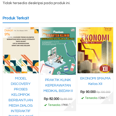
Tidak tersedia deskripsi pada produk ini.
Produk Terkait
Diskon
Diskon
Diskon
9%
7%
10%
MODEL
EKONOMI SMA/MA
PRAKTIK KLINIK
DISCOVERY
Kelas XII
KEPERAWATAN
PROSES
MEDIKAL BEDAH II
Rp 90.000
Rp 100.000
KELOMPOK
Tersedia
/ DWI-38
Rp 82.000
Rp 88.000
BERBANTUAN
✚
Tersedia
/ PKK-70
MEDIA DIALOG
✚
INTERAKTIF