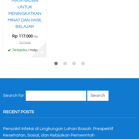
“MATA NAJWA”
UNTUK
MENINGKATKAN
MINAT DAN HASIL
BELAJAR
Rp 117.000
Rp
127.900
Tersedia
/ mdp-46
✚
Search for:
RECENT POSTS
Penyakit Infeksi di Lingkungan Lahan Basah: Prespektif
Kesehatan, Sosial, dan Kebijakan Pemerintah