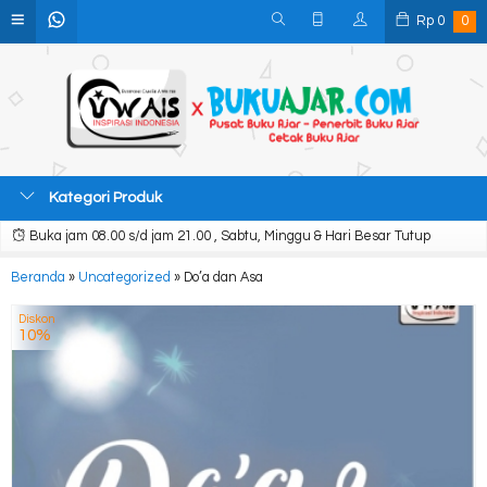
Rp
0
0
Kategori Produk
Buka jam 08.00 s/d jam 21.00 , Sabtu, Minggu & Hari Besar Tutup
Beranda
»
Uncategorized
»
Do’a dan Asa
Diskon
10%