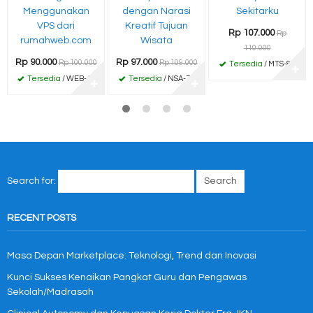
Menggunakan
dengan Narasi
Sekitarku
VPS dari
Kreatif Tujuan
Rp 107.000
Rp
rumahweb.com
Wisata
110.000
Rp 90.000
Rp 97.000
Rp 100.000
Rp 109.000
Tersedia
/ MTS-84
✚
Tersedia
/ WEB-45
Tersedia
/ NSA-77
✚
✚
Search for:
RECENT POSTS
Masa Depan Marketplace: Teknologi, Trend dan Inovasi
Kunci Sukses Kenaikan Pangkat Guru dan Pengawas
Sekolah/Madrasah