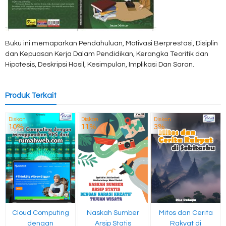
Buku ini memaparkan Pendahuluan, Motivasi Berprestasi, Disiplin
dan Kepuasan Kerja Dalam Pendidikan, Kerangka Teoritik dan
Hipotesis, Deskripsi Hasil, Kesimpulan, Implikasi Dan Saran.
Produk Terkait
Diskon
Diskon
Diskon
10%
11%
3%
Cloud Computing
Naskah Sumber
Mitos dan Cerita
dengan
Arsip Statis
Rakyat di