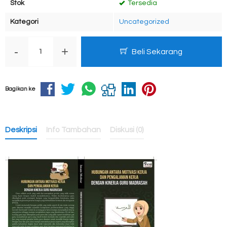
Stok
Tersedia
Kategori
Uncategorized
-
+
Beli Sekarang
Bagikan ke
Deskripsi
Info Tambahan
Diskusi (0)