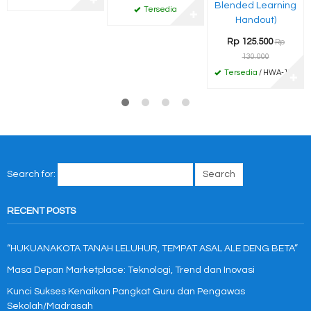
✚
Blended Learning
Tersedia
✚
Handout)
Rp 125.500
Rp
130.000
Tersedia
/ HWA-130
✚
Search for:
RECENT POSTS
“HUKUANAKOTA TANAH LELUHUR, TEMPAT ASAL ALE DENG BETA”
Masa Depan Marketplace: Teknologi, Trend dan Inovasi
Kunci Sukses Kenaikan Pangkat Guru dan Pengawas
Sekolah/Madrasah