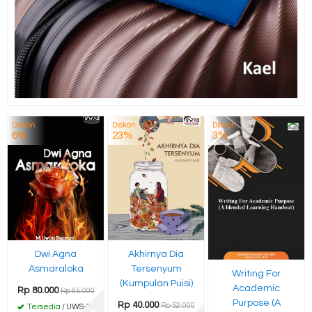
Diskon
Diskon
Diskon
6%
23%
3%
Dwi Agna
Akhirnya Dia
Asmaraloka
Tersenyum
Writing For
(Kumpulan Puisi)
Academic
Rp 80.000
Rp 85.000
Purpose (A
Rp 40.000
Rp 52.000
Tersedia
/ UWS-39