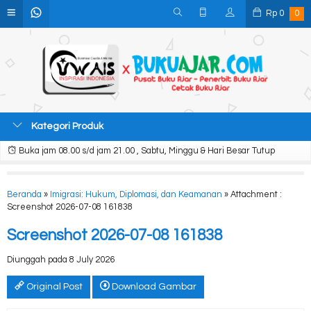
Rp
0
0
Kategori Produk
Buka jam 08.00 s/d jam 21.00 , Sabtu, Minggu & Hari Besar Tutup
Beranda
»
Imigrasi: Hukum, Diplomasi, dan Keamanan
» Attachment :
Screenshot 2026-07-08 161838
Screenshot 2026-07-08 161838
Diunggah pada 8 July 2026
Original Post
Download Gambar