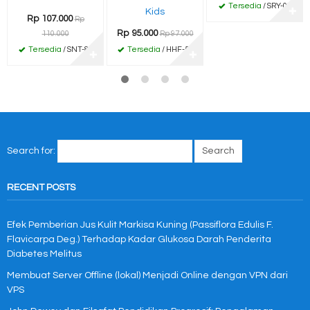
Tersedia
/ SRY-02
Kids
✚
Rp 107.000
Rp
Rp 95.000
110.000
Rp 97.000
Tersedia
/ SNT-86
Tersedia
/ HHF-55
✚
✚
Search for:
RECENT POSTS
Efek Pemberian Jus Kulit Markisa Kuning (Passiflora Edulis F.
Flavicarpa Deg.) Terhadap Kadar Glukosa Darah Penderita
Diabetes Melitus
Membuat Server Offline (lokal) Menjadi Online dengan VPN dari
VPS