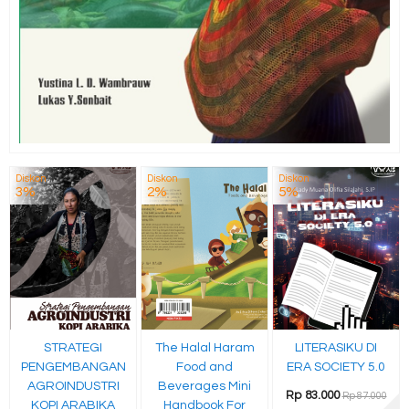
Diskon
Diskon
Diskon
3%
2%
5%
STRATEGI
The Halal Haram
LITERASIKU DI
PENGEMBANGAN
Food and
ERA SOCIETY 5.0
AGROINDUSTRI
Beverages Mini
Rp 83.000
Rp 87.000
KOPI ARABIKA
Handbook For