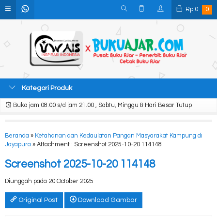
Rp
0
0
Kategori Produk
Buka jam 08.00 s/d jam 21.00 , Sabtu, Minggu & Hari Besar Tutup
Beranda
»
Ketahanan dan Kedaulatan Pangan Masyarakat Kampung di
Jayapura
» Attachment : Screenshot 2025-10-20 114148
Screenshot 2025-10-20 114148
Diunggah pada 20 October 2025
Original Post
Download Gambar