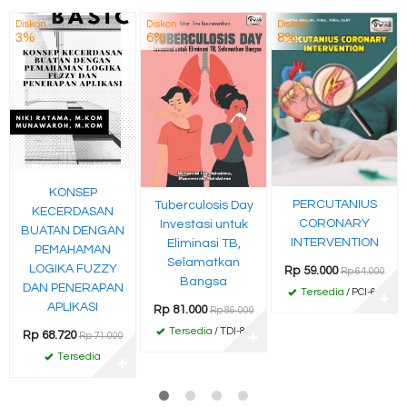
Diskon
Diskon
Diskon
3%
6%
8%
KONSEP
PERCUTANIUS
Tuberculosis Day
KECERDASAN
CORONARY
Investasi untuk
BUATAN DENGAN
INTERVENTION
Eliminasi TB,
PEMAHAMAN
Selamatkan
LOGIKA FUZZY
Rp 59.000
Rp 64.000
Bangsa
DAN PENERAPAN
Tersedia
/ PCI-64
✚
APLIKASI
Rp 81.000
Rp 86.000
Tersedia
/ TDI-81
Rp 68.720
Rp 71.000
✚
Tersedia
✚