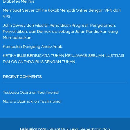
Diabetes Melitus
Membuat Server Offline (lokal) Menjadi Online dengan VPN dari
VPS
John Dewey dan Filsafat Pendidikan Progresif: Pengalaman,
Penyelidikan, dan Demokrasi sebagai Jalan Pendidikan yang
Membebaskan
Kumpulan Dongeng Anak-Anak
KETIKA IBLIS BERBICARA TUHAN MENJAWAB SEBUAH ILUSTRASI
DIALOG ANTARA IBLIS DENGAN TUHAN
RECENT COMMENTS
Tsubasa Ozora
on
Testimonial
Naruto Uzumaki
on
Testimonial
BukuAjar.com
- Pusat Buku Ajar, Penerbitan dan