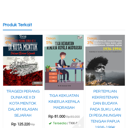
Produk Terkait
Diskon
Diskon
Diskon
4%
5%
3%
TRAGEDI PERANG
PERTEMUAN
TIGA KEKUATAN
DUNIA KE II DI
KEKRISTENAN
KINERJA KEPALA
KOTA MENTOK
DAN BUDAYA
MADRASAH
DALAM KILASAN
PADA SUKU LANI
SEJARAH
DI PEGUNUNGAN
Rp 81.000
Rp 85.000
TENGAH PAPUA
Tersedia
/ TKK-81
Rp 125.220
Rp
✚
1936-1994: