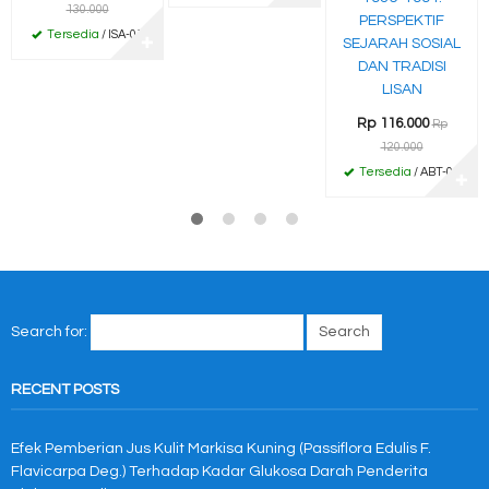
130.000
PERSPEKTIF
Tersedia
/ ISA-01
✚
SEJARAH SOSIAL
DAN TRADISI
LISAN
Rp 116.000
Rp
120.000
Tersedia
/ ABT-01
✚
Search for:
RECENT POSTS
Efek Pemberian Jus Kulit Markisa Kuning (Passiflora Edulis F.
Flavicarpa Deg.) Terhadap Kadar Glukosa Darah Penderita