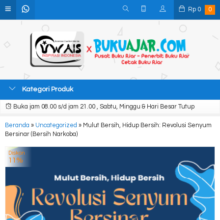
Rp
0
0
Kategori Produk
Buka jam 08.00 s/d jam 21.00 , Sabtu, Minggu & Hari Besar Tutup
Beranda
»
Uncategorized
»
Mulut Bersih, Hidup Bersih: Revolusi Senyum
Bersinar (Bersih Narkoba)
Diskon
11%