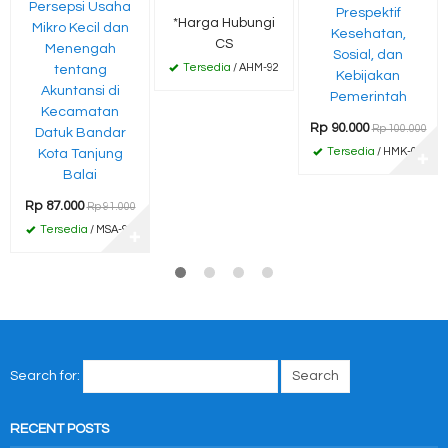
Persepsi Usaha
Prespektif
*Harga Hubungi
Mikro Kecil dan
Kesehatan,
CS
Menengah
Sosial, dan
Tersedia
/ AHM-92
tentang
Kebijakan
Akuntansi di
Pemerintah
Kecamatan
Rp 90.000
Rp 100.000
Datuk Bandar
Tersedia
/ HMK-01
Kota Tanjung
✚
Balai
Rp 87.000
Rp 91.000
Tersedia
/ MSA-91
✚
Search for:
RECENT POSTS