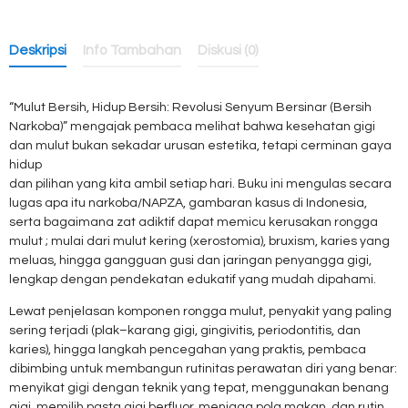
Deskripsi
Info Tambahan
Diskusi (0)
“Mulut Bersih, Hidup Bersih: Revolusi Senyum Bersinar (Bersih
Narkoba)” mengajak pembaca melihat bahwa kesehatan gigi
dan mulut bukan sekadar urusan estetika, tetapi cerminan gaya
hidup
dan pilihan yang kita ambil setiap hari. Buku ini mengulas secara
lugas apa itu narkoba/NAPZA, gambaran kasus di Indonesia,
serta bagaimana zat adiktif dapat memicu kerusakan rongga
mulut ; mulai dari mulut kering (xerostomia), bruxism, karies yang
meluas, hingga gangguan gusi dan jaringan penyangga gigi,
lengkap dengan pendekatan edukatif yang mudah dipahami.
Lewat penjelasan komponen rongga mulut, penyakit yang paling
sering terjadi (plak–karang gigi, gingivitis, periodontitis, dan
karies), hingga langkah pencegahan yang praktis, pembaca
dibimbing untuk membangun rutinitas perawatan diri yang benar:
menyikat gigi dengan teknik yang tepat, menggunakan benang
gigi, memilih pasta gigi berfluor, menjaga pola makan, dan rutin