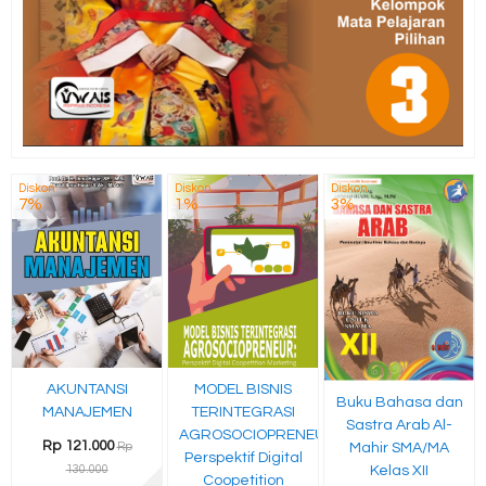
Diskon
Diskon
Diskon
7%
1%
3%
AKUNTANSI
MODEL BISNIS
Buku Bahasa dan
MANAJEMEN
TERINTEGRASI
Sastra Arab Al-
AGROSOCIOPRENEUR:
Rp 121.000
Mahir SMA/MA
Rp
Perspektif Digital
Kelas XII
130.000
Coopetition