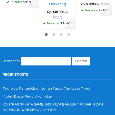
Tersedia
/ AMN-11
✚
Marketing
Rp 68.000
Rp 70.000
Tersedia
/ AXII-70
Rp 148.000
✚
Rp
150.000
Tersedia
/ UMM-03
✚
Search for:
RECENT POSTS
Teknologi Pengelolaan Lahan Pasca Tambang Timah
Materi Dasar Pendidikan Islam
KONTRASTIF KATA SAMBUNG PADA BAHASA MANDARIN DAN
BAHASA INDONESIA DALAM FILM