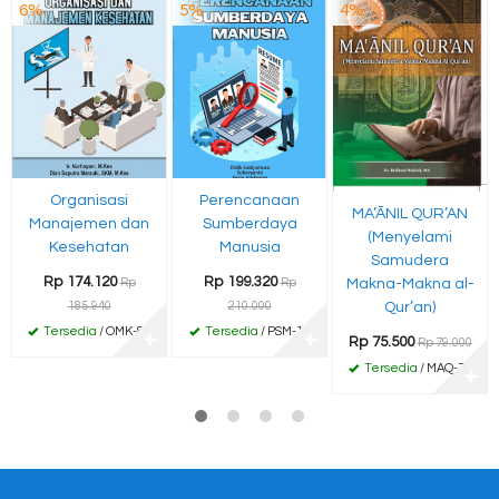
6%
5%
4%
Organisasi
Perencanaan
MA’ĀNIL QUR’AN
Manajemen dan
Sumberdaya
(Menyelami
Kesehatan
Manusia
Samudera
Rp 174.120
Rp 199.320
Makna-Makna al-
Rp
Rp
Qur’an)
185.940
210.000
Tersedia
/ OMK-86
Tersedia
/ PSM-12
✚
✚
Rp 75.500
Rp 79.000
Tersedia
/ MAQ-75
✚