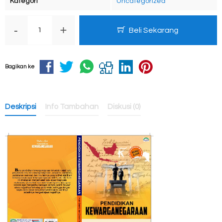
Kategori
Uncategorized
-
+
Beli Sekarang
Bagikan ke
Deskripsi
Info Tambahan
Diskusi (0)