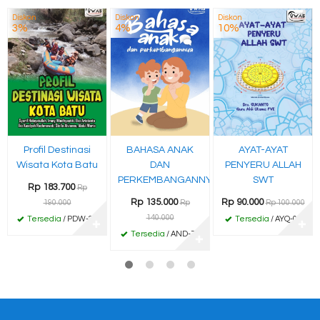
Diskon
Diskon
Diskon
3%
4%
10%
Profil Destinasi
BAHASA ANAK
AYAT-AYAT
Wisata Kota Batu
DAN
PENYERU ALLAH
PERKEMBANGANNYA
SWT
Rp 183.700
Rp
Rp 135.000
Rp 90.000
190.000
Rp
Rp 100.000
140.000
Tersedia
/ PDW-24
Tersedia
/ AYQ-01
✚
✚
Tersedia
/ AND-73
✚