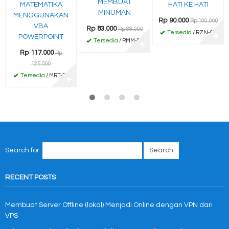
MEMBUAT
MATEMATIKA
HATI KE HATI
MINUMAN
MENGGUNAKAN
Rp 90.000
Rp 100.000
VBA
Rp 83.000
Rp 88.000
Tersedia
/ RZN-01
POWERPOINT
✚
Tersedia
/ RMM-83
✚
Rp 117.000
Rp
125.000
Tersedia
/ MRT-25
✚
Search for:
RECENT POSTS
Membuat Server Offline (lokal) Menjadi Online dengan VPN dari
VPS