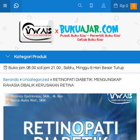
Rp
0
0
Kategori Produk
Buka jam 08.00 s/d jam 21.00 , Sabtu, Minggu & Hari Besar Tutup
Beranda
»
Uncategorized
»
RETINOPATI DIABETIK: MENGUNGKAP
RAHASIA DIBALIK KERUSAKAN RETINA
Diskon
3%