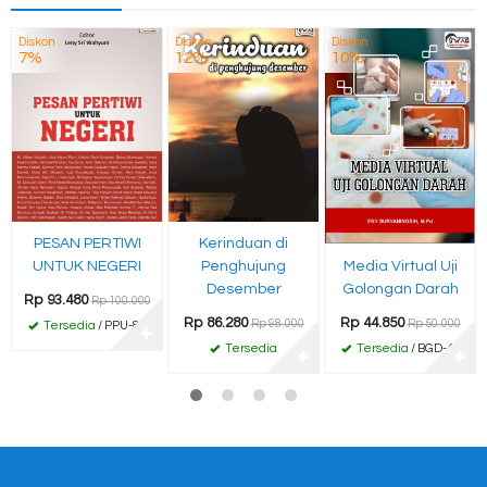
Diskon
Diskon
Diskon
7%
12%
10%
PESAN PERTIWI
Kerinduan di
Media Virtual Uji
UNTUK NEGERI
Penghujung
Golongan Darah
Desember
Rp 93.480
Rp 100.000
Rp 44.850
Rp 86.280
Rp 50.000
Rp 98.000
Tersedia
/ PPU-85
✚
Tersedia
/ BGD-49
Tersedia
✚
✚