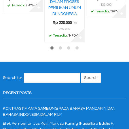
DALAM PROSES
139.000
Tersedia
/ BMB-11
✚
PEMILIHAN UMUM
Tersedia
/ SRY-04
DI INDONESIA
✚
Rp 220.000
Rp
230.900
Tersedia
/ HPD-11
✚
Search for:
RECENT POSTS
KONTRASTIF KATA SAMBUNG PADA BAHASA MANDARIN DAN
BAHASA INDONESIA DALAM FILM
Efek Pemberian Jus Kulit Markisa Kuning (Passiflora Edulis F.