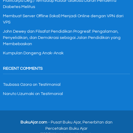
Flavicarpa Deg.) Terhadap Kadar Glukosa Darah Penderita
Diabetes Melitus
Membuat Server Offline (lokal) Menjadi Online dengan VPN dari
VPS
John Dewey dan Filsafat Pendidikan Progresif: Pengalaman,
Penyelidikan, dan Demokrasi sebagai Jalan Pendidikan yang
Membebaskan
Kumpulan Dongeng Anak-Anak
RECENT COMMENTS
Tsubasa Ozora
on
Testimonial
Naruto Uzumaki
on
Testimonial
BukuAjar.com
- Pusat Buku Ajar, Penerbitan dan
Percetakan Buku Ajar