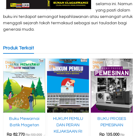
selama ini. Namun
yang pasti dalam
buku ini terdapat semangat kepahlawanan atau semangat untuk
menggali sejarah tokoh termaksud sebagai suri tauladan bagi
generasi muda.
Produk Terkait
Diskon
Diskon
Diskon
17%
5%
3%
Buku Mewarnai
HUKUM PEMILU
BUKU PROSES
Batik Magetan
DAN PERAN
PEMESINAN
KEJAKSAAN RI
Rp 82.770
Rp 135.000
Rp 100.000
Rp