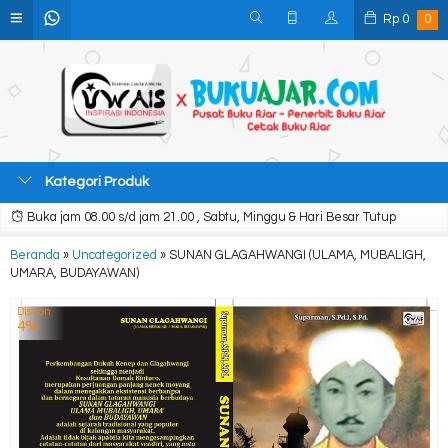
Rp
0
0
Kategori Produk
Buka jam 08.00 s/d jam 21.00 , Sabtu, Minggu & Hari Besar Tutup
Beranda
»
Uncategorized
»
SUNAN GLAGAHWANGI (ULAMA, MUBALIGH,
UMARA, BUDAYAWAN)
Diskon
4%