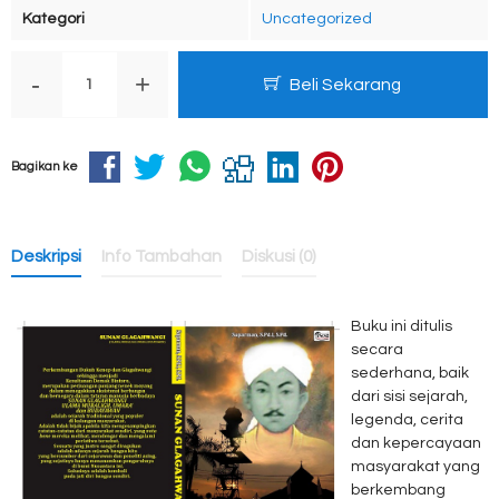
Kategori
Uncategorized
-
+
Beli Sekarang
Bagikan ke
Deskripsi
Info Tambahan
Diskusi (0)
Buku ini ditulis
secara
sederhana, baik
dari sisi sejarah,
legenda, cerita
dan kepercayaan
masyarakat yang
berkembang