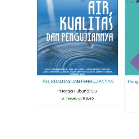
AIR, KUALITAS DAN PENGUJIANNYA
Penge
*Harga Hubungi CS
Tersedia
/ RJL-95