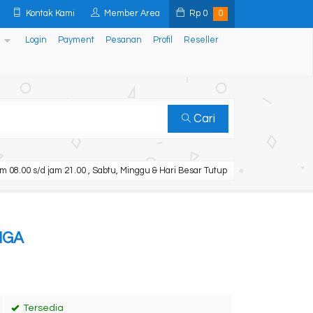
Kontak Kami
Member Area
Rp
0
0
Login
Payment
Pesanan
Profil
Reseller
Cari
m 08.00 s/d jam 21.00 , Sabtu, Minggu & Hari Besar Tutup
IGA
Tersedia