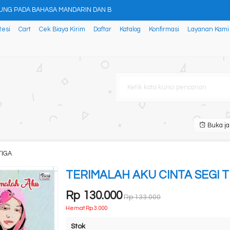
UNG PADA BAHASA MANDARIN DAN B
Resi
Cart
Cek Biaya Kirim
Daftar
Katalog
Konfirmasi
Layanan Kami
asi Kota yang Berkelanjuta
han, Kedewasaan Rohani yang
 Society 5.0: Peranan Si
istolepis grootii) Dala
ENANGKAN HATI ORANG LAIN
Buka ja
AN DI BIDANG AGROTEKNOLOGI DAN
TIGA
TERY OF LIFE
TERIMALAH AKU CINTA SEGI T
Rp 130.000
Rp 133.000
Hemat Rp 3.000
Stok