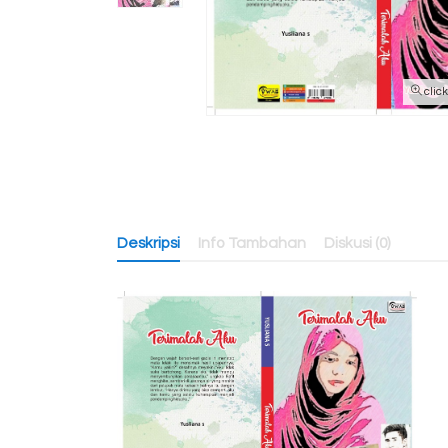
clic
Deskripsi
Info Tambahan
Diskusi (0)