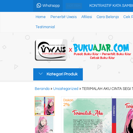
Whatsapp
KONTRASTIF KATA SAMB
HOT ITEM
Home
Penerbit Uwais
Afiliasi
Cara Belanja
Cek 
Buku Referensi Transport
Testimonial
Firman Tuhan: Pertumbu
Driving Digital Tourism in
Adaptasi Ikan Sepatung (Pr
BERHENTI UNTUK MENY
Kategori Produk
PERANCANGAN PENELITI
Beranda
»
Uncategorized
»
TERIMALAH AKU CINTA SEGI 
KUMPULAN CERPEN MYS
Diskon
2%