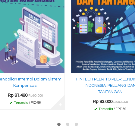
ndalian Internal Dalam Sistem
FINTECH PEER TO PEER LENDI
Kompensasi
INDONESIA: PELUANG DA
TANTANGAN
Rp 81.480
Rp 90.000
Rp 83.000
Rp 87.000
Tersedia
/ PID-86
✚
Tersedia
/ FPT-89