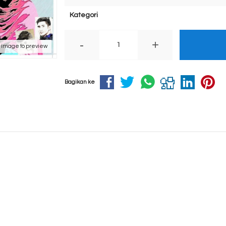
Kategori
-
+
k image to preview
Bagikan ke