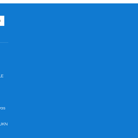
LE
was
 JKN