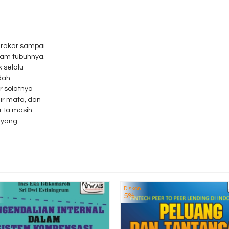
erakar sampai
lam tubuhnya.
k selalu
dah
 solatnya
ir mata, dan
. Ia masih
 yang
Diskon
5%