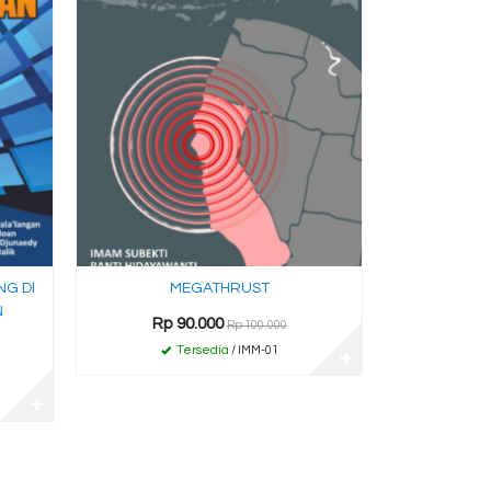
NG DI
MEGATHRUST
N
Rp 90.000
Rp 100.000
Tersedia
/ IMM-01
✚
✚