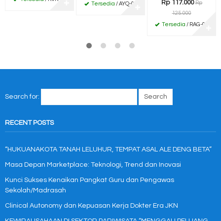
Rp 117.000
Rp
✚
Tersedia
/ AYQ-01
✚
125.000
Tersedia
/ RAG-01
✚
Search for:
RECENT POSTS
“HUKUANAKOTA TANAH LELUHUR, TEMPAT ASAL ALE DENG BETA”
Masa Depan Marketplace: Teknologi, Trend dan Inovasi
Kunci Sukses Kenaikan Pangkat Guru dan Pengawas
Sekolah/Madrasah
Clinical Autonomy dan Kepuasan Kerja Dokter Era JKN