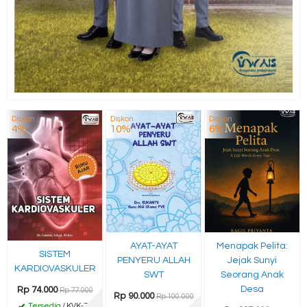
Diskon
Diskon
Diskon
4%
10%
6%
AYAT-AYAT
Menapak Pelita:
SISTEM
PENYERU ALLAH
Jejak Sunyi
KARDIOVASKULER
SWT
Seorang Anak
Desa
Rp 74.000
Rp 77.000
Rp 90.000
Rp 100.000
Tersedia
/ KVK-77