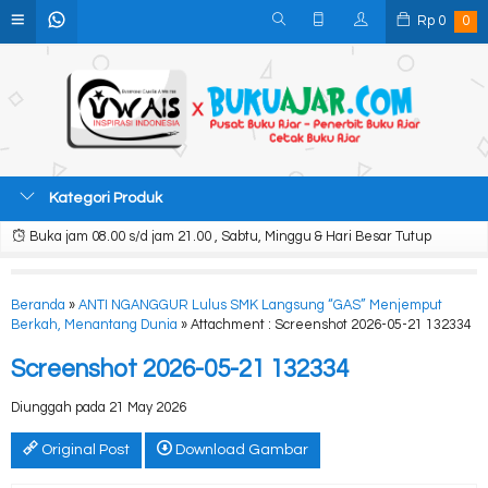
Rp
0
0
Kategori Produk
Buka jam 08.00 s/d jam 21.00 , Sabtu, Minggu & Hari Besar Tutup
Beranda
»
ANTI NGANGGUR Lulus SMK Langsung “GAS” Menjemput
Berkah, Menantang Dunia
» Attachment : Screenshot 2026-05-21 132334
Screenshot 2026-05-21 132334
Diunggah pada 21 May 2026
Original Post
Download Gambar