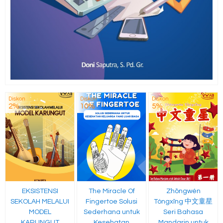
Diskon
Diskon
Diskon
2%
10%
5%
EKSISTENSI
The Miracle Of
Zhōngwén
SEKOLAH MELALUI
Fingertoe Solusi
Tóngxīng 中文童星
MODEL
Sederhana untuk
Seri Bahasa
KARUNGUT
Kesehatan
Mandarin untuk