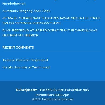
Membebaskan
Kumpulan Dongeng Anak-Anak
KETIKA IBLIS BERBICARA TUHAN MENJAWAB SEBUAH ILUSTRASI
DIALOG ANTARA IBLIS DENGAN TUHAN
BUKU REFERENSI ATLAS RADIOGRAF FRAKTUR DAN DISLOKASI
EKSTREMITAS INFERIOR
RECENT COMMENTS
Tsubasa Ozora
on
Testimonial
Naruto Uzumaki
on
Testimonial
BukuAjar.com
- Pusat Buku Ajar, Penerbitan dan
Percetakan Buku Ajar
2025 CV. Uwais Inspirasi Indonesia