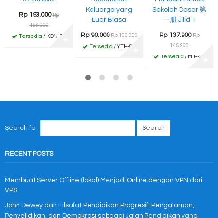
Keluarga yang
Sekolah Dasar 第
Rp 193.000
Rp
Luar Biasa
一册 Jilid 1
196.000
Rp 90.000
Rp 137.900
Rp 100.000
Rp
Tersedia
/ KON-75
✚
145.900
Tersedia
/ YTH-84
✚
Tersedia
/ MIE-25
✚
Search for:
RECENT POSTS
Membuat Server Offline (lokal) Menjadi Online dengan VPN dari
VPS
John Dewey dan Filsafat Pendidikan Progresif: Pengalaman,
Penyelidikan, dan Demokrasi sebagai Jalan Pendidikan yang