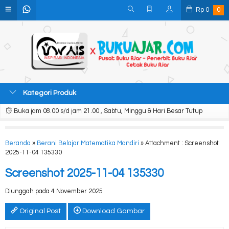
Rp
0
0
Kategori Produk
Buka jam 08.00 s/d jam 21.00 , Sabtu, Minggu & Hari Besar Tutup
Beranda
»
Berani Belajar Matematika Mandiri
» Attachment : Screenshot
2025-11-04 135330
Screenshot 2025-11-04 135330
Diunggah pada 4 November 2025
Original Post
Download Gambar