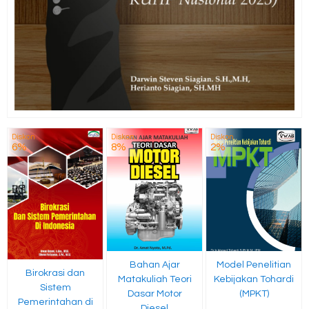
Diskon
Diskon
Diskon
6%
8%
2%
Bahan Ajar
Model Penelitian
Birokrasi dan
Matakuliah Teori
Kebijakan Tohardi
Sistem
Dasar Motor
(MPKT)
Pemerintahan di
Diesel