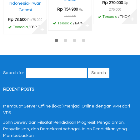
Rp 270.000
Indonesia-Irwan
Rp
Rp 154.980
Gesmi
Rp
275.000
168.900
Tersedia
/ THD-02
✚
Rp 73.500
Rp 78.000
Tersedia
/ BAM-56
✚
Tersedia
/ BSP-78
✚
Search for:
RECENT POSTS
Membuat Server Offline (lokal) Menjadi Online dengan VPN dari
VPS
John Dewey dan Filsafat Pendidikan Progresif: Pengalaman,
Penyelidikan, dan Demokrasi sebagai Jalan Pendidikan yang
Membebaskan