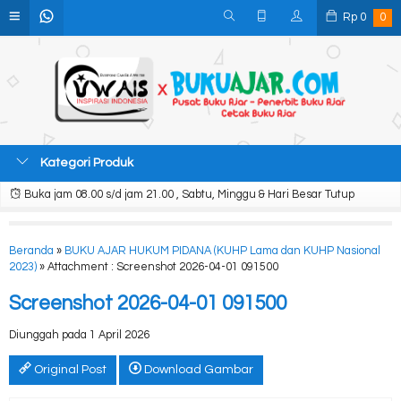
Rp
0
0
Kategori Produk
Buka jam 08.00 s/d jam 21.00 , Sabtu, Minggu & Hari Besar Tutup
Beranda
»
BUKU AJAR HUKUM PIDANA (KUHP Lama dan KUHP Nasional
2023)
» Attachment : Screenshot 2026-04-01 091500
Screenshot 2026-04-01 091500
Diunggah pada 1 April 2026
Original Post
Download Gambar