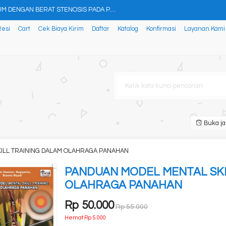
 DENGAN BERAT STENOSIS PADA P....
Resi
Cart
Cek Biaya Kirim
Daftar
Katalog
Konfirmasi
Layanan Kami
AFIS untuk Pengembangan Infr....
.
N KELINCI....
RGI BARU DAN TERBARUKAN (Wast....
LABORATORIUM FISIKA....
Buka ja
ULUM PENDIDIKAN PESANTREN....
ILL TRAINING DALAM OLAHRAGA PANAHAN
PANDUAN MODEL MENTAL SKI
OLAHRAGA PANAHAN
Rp 50.000
Rp 55.000
Hemat Rp 5.000