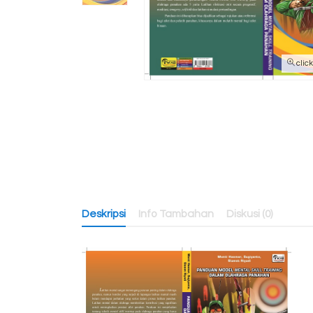
clic
Deskripsi
Info Tambahan
Diskusi (0)