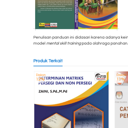
Penulisan panduan ini didasari karena adanya kei
model
mental skill training
pada olahraga panahan
Produk Terkait
Diskon
Diskon
12%
11%