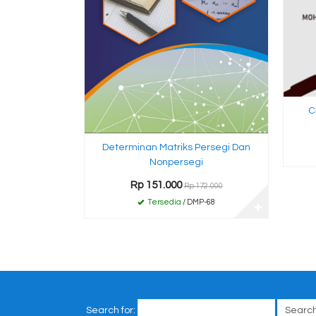
C
Determinan Matriks Persegi Dan
Nonpersegi
Rp 151.000
Rp 172.000
Tersedia
/ DMP-68
✚
Search for: