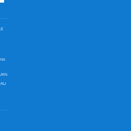
LE
was
 JKN
ALI