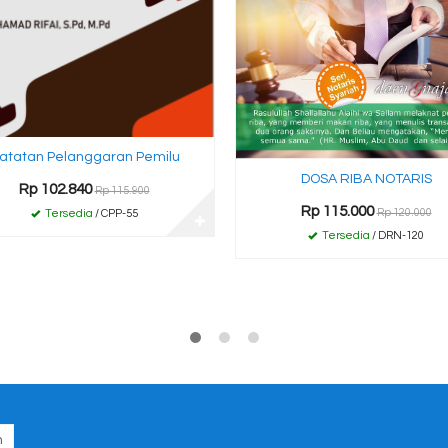
atatan Pelanggaran Pemilu
DOSA RIBA NOTARIS
Rp 102.840
Rp 115.900
Rp 115.000
Rp 120.000
Tersedia
/ CPP-55
✚
Tersedia
/ DRN-120