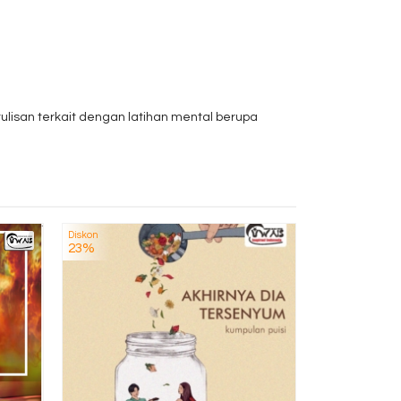
lisan terkait dengan latihan mental berupa
Diskon
Diskon
Peer Group A
23%
4%
Upaya Pe
Kece
Rp 
T