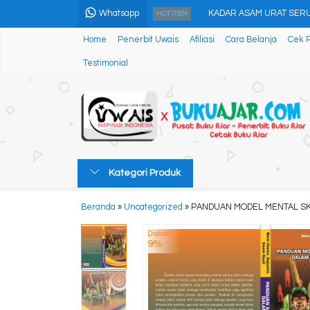
Whatsapp
KADAR ASAM URAT SERUM
HOT ITEM
Home
Penerbit Uwais
Afiliasi
Cara Belanja
Cek 
SISTEM INFORMASI GEOGR
Testimonial
Teknologi Pembelajaran...
MANAJEMEN PEMELIHARAA
TEORI & PENERAPAN ENE
BUKU AJAR PENGENALAN 
Kategori Produk
MODEL INTEGRASI KURIK
Beranda
»
Uncategorized
»
PANDUAN MODEL MENTAL SK
PESONA ALAMKU....
Diskon
9%