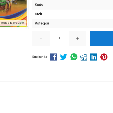
Kode
Stok
k image to preview
Kategori
-
+
Bagikan ke