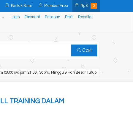
Kontak Kami
Member Area
Rp
0
0
Login
Payment
Pesanan
Profil
Reseller
Cari
m 08.00 s/d jam 21.00 , Sabtu, Minggu & Hari Besar Tutup
LL TRAINING DALAM