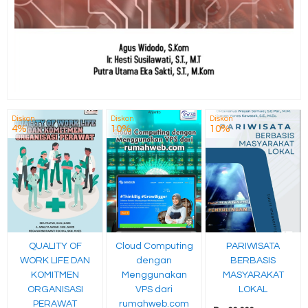
Diskon
Diskon
Diskon
4%
10%
10%
QUALITY OF
Cloud Computing
PARIWISATA
WORK LIFE DAN
dengan
BERBASIS
KOMITMEN
Menggunakan
MASYARAKAT
ORGANISASI
VPS dari
LOKAL
PERAWAT
rumahweb.com