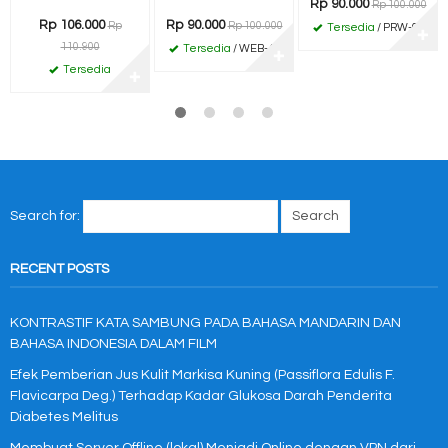
Rp 90.000
Rp 100.000
Rp 106.000
Rp 90.000
Rp
Rp 100.000
Tersedia
/ PRW-01
✚
110.900
Tersedia
/ WEB-45
✚
Tersedia
✚
Search for:
RECENT POSTS
KONTRASTIF KATA SAMBUNG PADA BAHASA MANDARIN DAN
BAHASA INDONESIA DALAM FILM
Efek Pemberian Jus Kulit Markisa Kuning (Passiflora Edulis F.
Flavicarpa Deg.) Terhadap Kadar Glukosa Darah Penderita
Diabetes Melitus