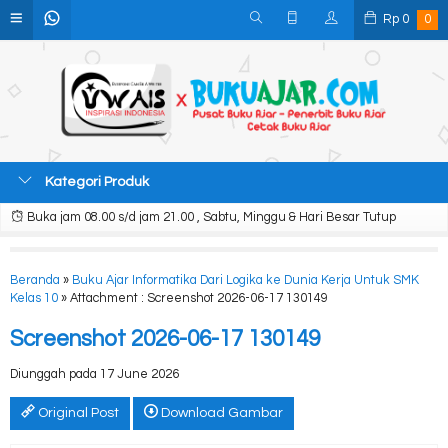
Rp
0
0
Kategori Produk
Buka jam 08.00 s/d jam 21.00 , Sabtu, Minggu & Hari Besar Tutup
Beranda
»
Buku Ajar Informatika Dari Logika ke Dunia Kerja Untuk SMK
Kelas 10
» Attachment : Screenshot 2026-06-17 130149
Screenshot 2026-06-17 130149
Diunggah pada 17 June 2026
Original Post
Download Gambar