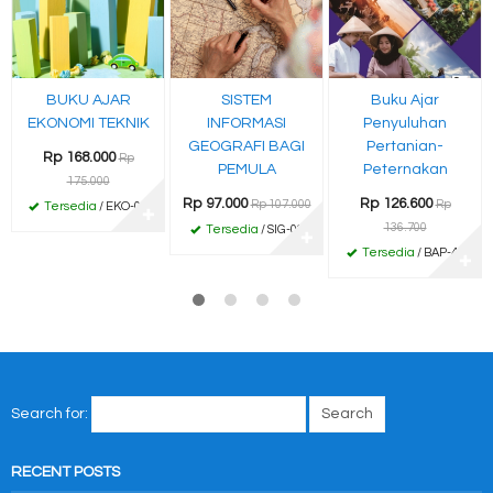
BUKU AJAR
SISTEM
Buku Ajar
EKONOMI TEKNIK
INFORMASI
Penyuluhan
GEOGRAFI BAGI
Pertanian-
Rp 168.000
Rp
PEMULA
Peternakan
175.000
Rp 97.000
Rp 126.600
Rp 107.000
Rp
Tersedia
/ EKO-01
✚
136.700
Tersedia
/ SIG-02
✚
Tersedia
/ BAP-45
✚
Search for:
RECENT POSTS