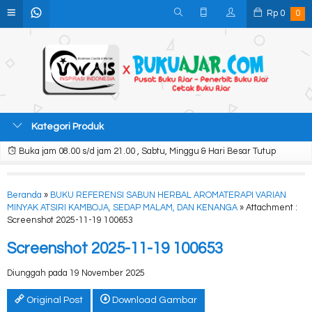
Rp
0
0
Kategori Produk
Buka jam 08.00 s/d jam 21.00 , Sabtu, Minggu & Hari Besar Tutup
Beranda
»
BUKU REFERENSI SABUN HERBAL AROMATERAPI VARIAN
MINYAK ATSIRI KAMBOJA, SEDAP MALAM, DAN KENANGA
» Attachment :
Screenshot 2025-11-19 100653
Screenshot 2025-11-19 100653
Diunggah pada 19 November 2025
Original Post
Download Gambar