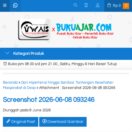
Rp
0
0
Kategori Produk
Buka jam 08.00 s/d jam 21.00 , Sabtu, Minggu & Hari Besar Tutup
Beranda
»
Dari Hipertensi hingga Sanitasi: Tantangan Kesehatan
Masyarakat di Desa
» Attachment : Screenshot 2026-06-08 093246
Screenshot 2026-06-08 093246
Diunggah pada 8 June 2026
Original Post
Download Gambar