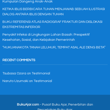
Kumpulan Dongeng Anak-Anak
KETIKA IBLIS BERBICARA TUHAN MENJAWAB SEBUAH ILUSTRASI
DIALOG ANTARA IBLIS DENGAN TUHAN
BUKU REFERENSI ATLAS RADIOGRAF FRAKTUR DAN DISLOKASI
EKSTREMITAS INFERIOR
Penyakit Infeksi di Lingkungan Lahan Basah: Prespektif
Kesehatan, Sosial, dan Kebijakan Pemerintah
“HUKUANAKOTA TANAH LELUHUR, TEMPAT ASAL ALE DENG BETA”
RECENT COMMENTS
Tsubasa Ozora
on
Testimonial
Naruto Uzumaki
on
Testimonial
BukuAjar.com
- Pusat Buku Ajar, Penerbitan dan
Percetakan Buku Ajar