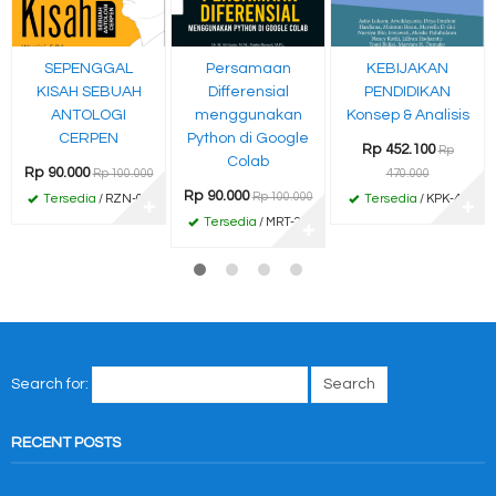
SEPENGGAL
Persamaan
KEBIJAKAN
KISAH SEBUAH
Differensial
PENDIDIKAN
ANTOLOGI
menggunakan
Konsep & Analisis
CERPEN
Python di Google
Rp 452.100
Rp
Colab
Rp 90.000
Rp 100.000
470.000
Rp 90.000
Rp 100.000
Tersedia
/ RZN-03
Tersedia
/ KPK-44
✚
✚
Tersedia
/ MRT-28
✚
Search for:
RECENT POSTS