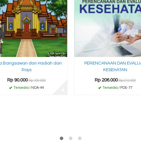
ra Bangsawan dan Hadiah dari
PERENCANAAN DAN EVALU
Raja
KESEHATAN
Rp 90.000
Rp 206.000
Rp 100.000
Rp 212.000
Tersedia
/ NDA-44
Tersedia
/ PDE-77
✚