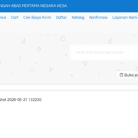
ENGAH ABAD PERTAMA NEGARA KESA
Resi
Cart
Cek Biaya Kirim
Daftar
Katalog
Konfirmasi
Layanan Kami
an Tohardi (MPKT)
a Lahan Basah: Sebuah Buku K
n Research, Education and
M DENGAN BERAT STENOSIS PADA P
ITAS DAN PLURALISME DI DUNIA
Buka ja
 STRATEGIK RUMAH SAKIT
tu Pembelajaran
shot 2026-05-21 132230