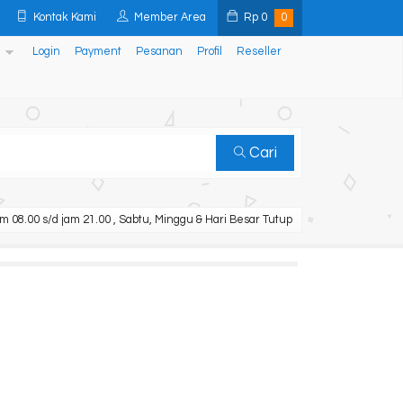
Kontak Kami
Member Area
Rp
0
0
Login
Payment
Pesanan
Profil
Reseller
Cari
m 08.00 s/d jam 21.00 , Sabtu, Minggu & Hari Besar Tutup