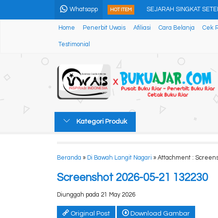
Whatsapp
SEJARAH SINGKAT SET
HOT ITEM
Home
Penerbit Uwais
Afiliasi
Cara Belanja
Cek 
Model Penelitian Kebijak
Testimonial
Menyatukan Ilmu Menjag
Kumpulan Artikel: Book o
KADAR ASAM URAT SERU
ETIKA DIGITAL RELIGIUS
Kategori Produk
BUKU AJAR MANAJEMEN
Professionalitas dan Mu
Beranda
»
Di Bawah Langit Nagari
» Attachment : Screen
Screenshot 2026-05-21 132230
Diunggah pada 21 May 2026
Original Post
Download Gambar