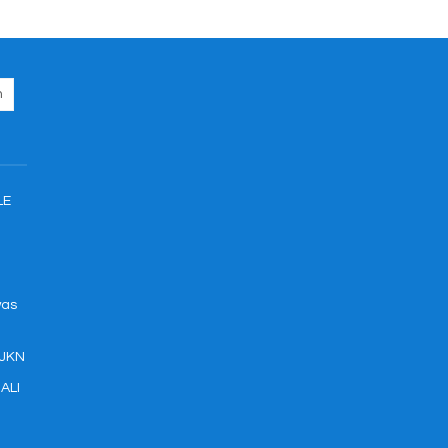
LE
was
 JKN
ALI