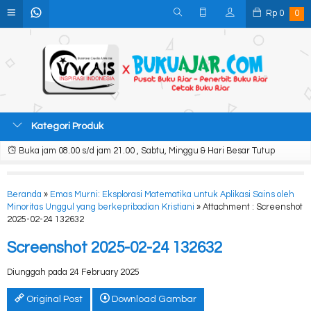
Rp
0
0
Kategori Produk
Buka jam 08.00 s/d jam 21.00 , Sabtu, Minggu & Hari Besar Tutup
Beranda
»
Emas Murni: Eksplorasi Matematika untuk Aplikasi Sains oleh
Minoritas Unggul yang berkepribadian Kristiani
» Attachment : Screenshot
2025-02-24 132632
Screenshot 2025-02-24 132632
Diunggah pada 24 February 2025
Original Post
Download Gambar