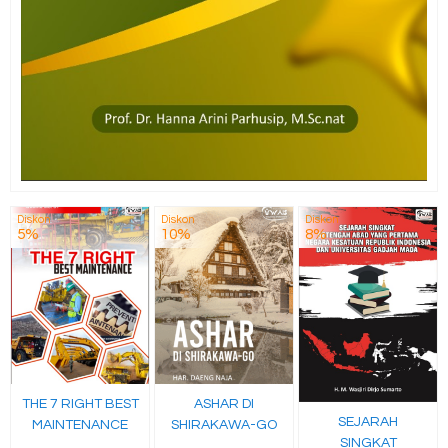
Diskon
Diskon
Diskon
5%
10%
8%
THE 7 RIGHT BEST
ASHAR DI
SEJARAH
MAINTENANCE
SHIRAKAWA-GO
SINGKAT