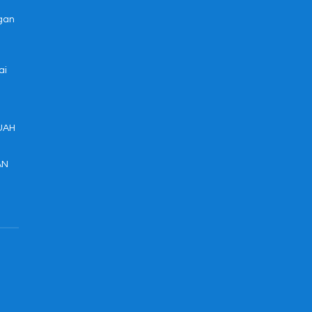
ngan
ai
UAH
AN