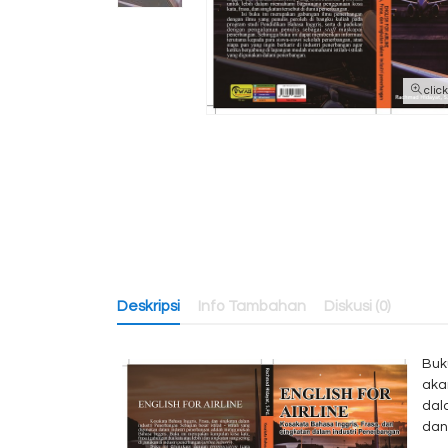
clic
Deskripsi
Info Tambahan
Diskusi (0)
Buku
aka
dal
dan