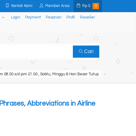
Kontak Kami
Member Area
Rp
0
0
Login
Payment
Pesanan
Profil
Reseller
Cari
m 08.00 s/d jam 21.00 , Sabtu, Minggu & Hari Besar Tutup
 Phrases, Abbreviations in Airline