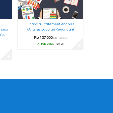
a
Financial Statement Analysis
ahasa
(Analisis Laporan Keuangan)
Your
Rp 127.000
Rp 133.000
Tersedia
/ FSA-98
✚
✚