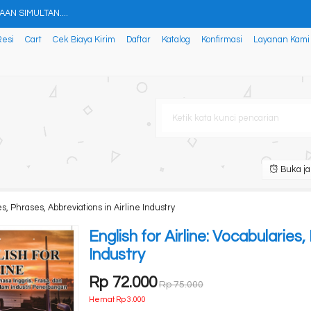
N SIMULTAN....
Resi
Cart
Cek Biaya Kirim
Daftar
Katalog
Konfirmasi
Layanan Kami
Allah, Mengenal Nabi Muhamm....
K Langsung "GAS" Menjemput B....
ran (Learning Fasilitat....
gratis ongkir....
Buka ja
N HUTANG DAN JAMINAN PEMBIAYA....
es, Phrases, Abbreviations in Airline Industry
tuduh Bid’ah, Sesat, Sy....
English for Airline: Vocabularies,
Industry
Rp 72.000
Rp 75.000
Hemat Rp 3.000