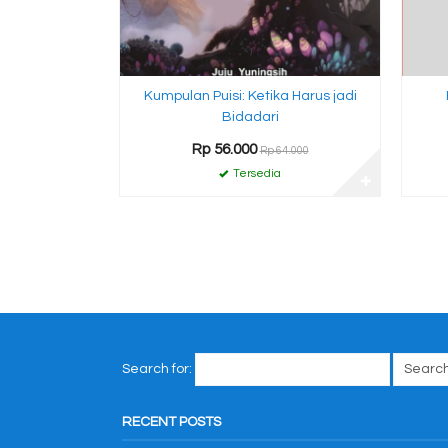
Kumpulan Puisi: Ketika Harus jadi
Bidadari
Rp 56.000
Rp 64.000
Tersedia
✚
Search for:
RECENT POSTS