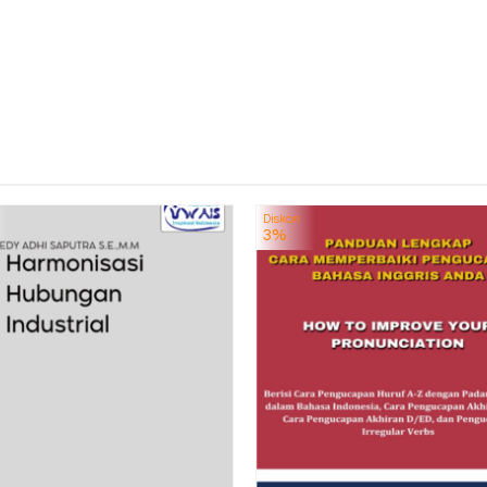
Diskon
3%