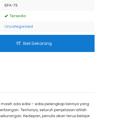
EFA-75
Tersedia
Uncategorized
Beli Sekarang
na masih ada edisi – edisi pelengkap lainnya yang
bangan. Tentunya, seluruh penjelasan istilah
 kekurangan. Kedepan, penulis akan terus belajar