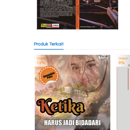
Produk Terkait
Diskon
Diskon
13%
6%