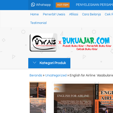
Whatsapp
PENYELESAIAN PERSAMAA
HOT ITEM
Home
Penerbit Uwais
Afiliasi
Cara Belanja
Cek 
TIGA RISALAH: Mengenal 
Testimonial
LAJER GLAGAHWANGI....
ANTI NGANGGUR Lulus SM
Teknik Fasilitasi Pembelaja
Kitab Jualan Online Promo 
Kategori Produk
CIDERA JANJI PENGAKUA
Beranda
»
Uncategorized
»
English for Airline: Vocabulari
100 Hujjah Aswaja Yang Di
Diskon
4%