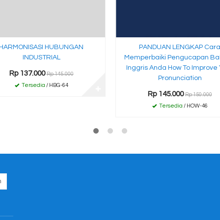
HARMONISASI HUBUNGAN
PANDUAN LENGKAP Car
INDUSTRIAL
Memperbaiki Pengucapan B
Inggris Anda How To Improve 
Rp 137.000
Rp 145.000
Pronunciation
Tersedia
/ HBG-64
✚
Rp 145.000
Rp 150.000
Tersedia
/ HOW-46