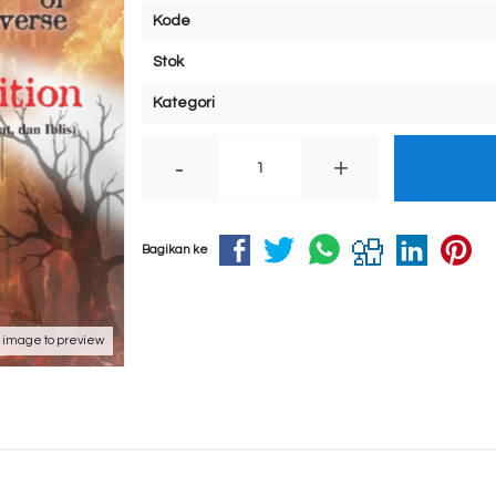
Kode
Stok
Kategori
-
+
Bagikan ke
k image to preview