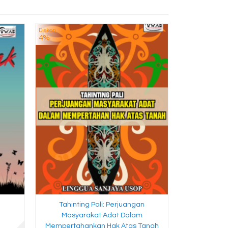
Diskon
Diskon
PEMBAH
4%
3%
MADRASA
Ke
Rp 1
T
Tahinting Pali: Perjuangan
Masyarakat Adat Dalam
Mempertahankan Hak Atas Tanah