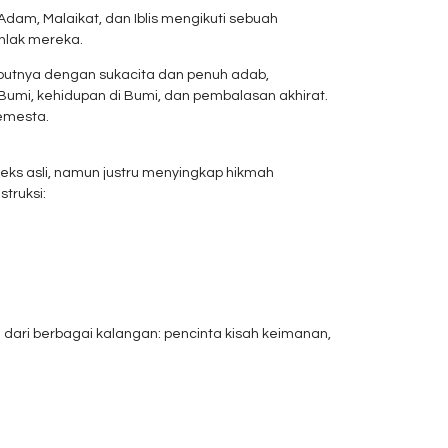
-Adam, Malaikat, dan Iblis mengikuti sebuah
khlak mereka.
utnya dengan sukacita dan penuh adab,
umi, kehidupan di Bumi, dan pembalasan akhirat.
emesta.
eks asli, namun justru menyingkap hikmah
truksi:
dari berbagai kalangan: pencinta kisah keimanan,