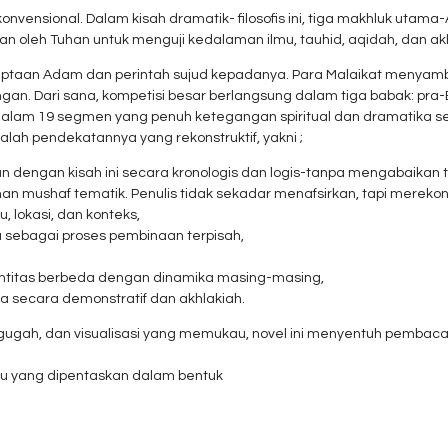
konvensional. Dalam kisah dramatik- filosofis ini, tiga makhluk utama
an oleh Tuhan untuk menguji kedalaman ilmu, tauhid, aqidah, dan a
taan Adam dan perintah sujud kepadanya. Para Malaikat menyamb
. Dari sana, kompetisi besar berlangsung dalam tiga babak: pra-B
 dalam 19 segmen yang penuh ketegangan spiritual dan dramatika s
ah pendekatannya yang rekonstruktif, yakni ;
 dengan kisah ini secara kronologis dan logis-tanpa mengabaikan t
an mushaf tematik. Penulis tidak sekadar menafsirkan, tapi merekons
 lokasi, dan konteks,
 sebagai proses pembinaan terpisah,
entitas berbeda dengan dinamika masing-masing,
a secara demonstratif dan akhlakiah.
gah, dan visualisasi yang memukau, novel ini menyentuh pembaca 
hyu yang dipentaskan dalam bentuk