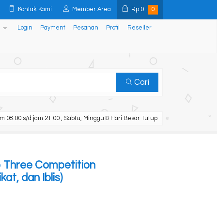
Kontak Kami
Member Area
Rp
0
0
Login
Payment
Pesanan
Profil
Reseller
Cari
m 08.00 s/d jam 21.00 , Sabtu, Minggu & Hari Besar Tutup
p Three Competition
at, dan Iblis)