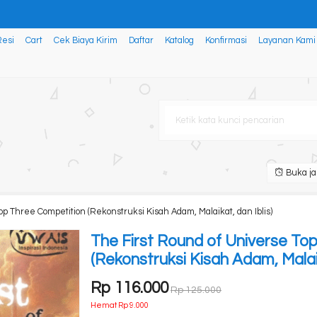
Resi
Cart
Cek Biaya Kirim
Daftar
Katalog
Konfirmasi
Layanan Kami
GAN Projek Penguatan Profil ....
BIJAKAN PUBLIK PERTAMBANGAN D....
dan Arus Posmodernisme....
M KITAB KEJADIAN 1:1-2:4 S....
Buka ja
i Matematika Peminatan SMA....
op Three Competition (Rekonstruksi Kisah Adam, Malaikat, dan Iblis)
untuk Pertanian Berkelanj....
The First Round of Universe To
(Rekonstruksi Kisah Adam, Malaik
Rp 116.000
Rp 125.000
Hemat Rp 9.000