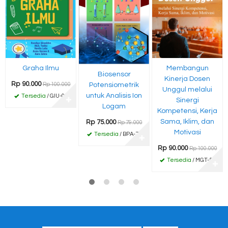
Graha Ilmu
Membangun
Biosensor
Kinerja Dosen
Rp 90.000
Potensiometrik
Rp 100.000
Unggul melalui
untuk Analisis Ion
Tersedia
/ GIU-03
✚
Sinergi
Logam
Kompetensi, Kerja
Sama, Iklim, dan
Rp 75.000
Rp 79.000
Motivasi
Tersedia
/ BPA-79
✚
Rp 90.000
Rp 100.000
Tersedia
/ MGT-59
✚