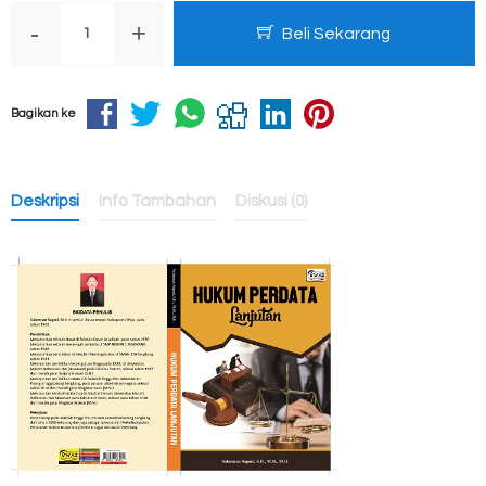
-
+
Beli Sekarang
Bagikan ke
Deskripsi
Info Tambahan
Diskusi (0)