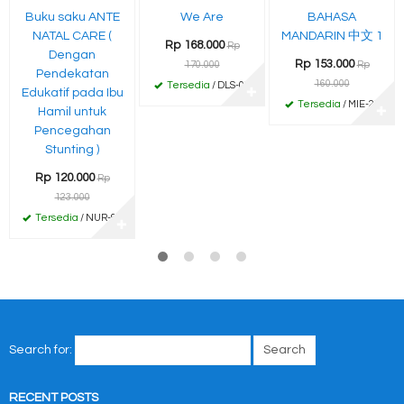
Buku saku ANTE
We Are
BAHASA
NATAL CARE (
MANDARIN 中文 1
Rp 168.000
Rp
Dengan
Rp 153.000
170.000
Rp
Pendekatan
160.000
Tersedia
/ DLS-03
Edukatif pada Ibu
✚
Tersedia
/ MIE-22
Hamil untuk
✚
Pencegahan
Stunting )
Rp 120.000
Rp
123.000
Tersedia
/ NUR-93
✚
Search for:
RECENT POSTS