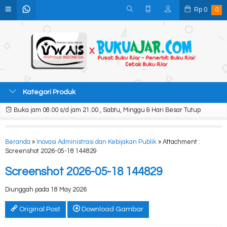
Rp
0
0
Kategori Produk
Buka jam 08.00 s/d jam 21.00 , Sabtu, Minggu & Hari Besar Tutup
Beranda
»
Inovasi Administrasi dan Kebijakan Publik
» Attachment :
Screenshot 2026-05-18 144829
Screenshot 2026-05-18 144829
Diunggah pada 18 May 2026
Original Post
Download Gambar