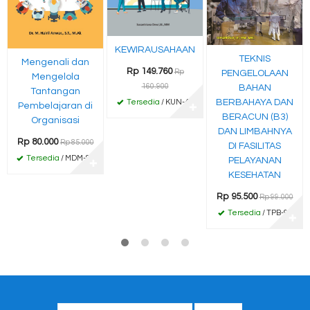
KEWIRAUSAHAAN
TEKNIS
Mengenali dan
Rp 149.760
Rp
PENGELOLAAN
Mengelola
160.900
BAHAN
Tantangan
BERBAHAYA DAN
Tersedia
/ KUN-45
Pembelajaran di
✚
BERACUN (B3)
Organisasi
DAN LIMBAHNYA
Rp 80.000
Rp 85.000
DI FASILITAS
Tersedia
/ MDM-80
PELAYANAN
✚
KESEHATAN
Rp 95.500
Rp 99.000
Tersedia
/ TPB-95
✚