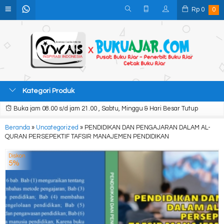
Rp
0
0
Kategori Produk
Buka jam 08.00 s/d jam 21.00 , Sabtu, Minggu & Hari Besar Tutup
Beranda
»
Uncategorized
»
PENDIDIKAN DAN PENGAJARAN DALAM AL-
QURAN PERSEPEKTIF TAFSIR MANAJEMEN PENDIDIKAN
Diskon
5%