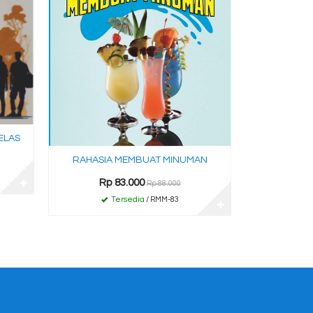
ELAS
RAHASIA MEMBUAT MINUMAN
Rp 83.000
✚
Rp 88.000
Tersedia
/ RMM-83
✚