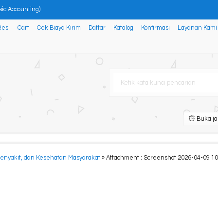
ic Accounting)
Resi
Cart
Cek Biaya Kirim
Daftar
Katalog
Konfirmasi
Layanan Kami
BISNIS
 BISNIS MELALUI EMPLOYEE ENGAG
AT DI ERA NEW NORMAL
Buka ja
i
Penyakit, dan Kesehatan Masyarakat
» Attachment : Screenshot 2026-04-09 1