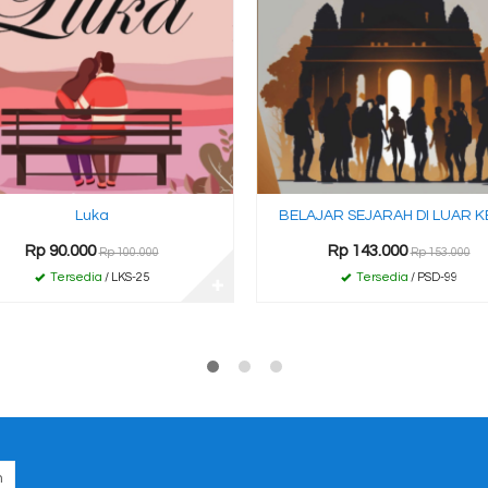
Luka
BELAJAR SEJARAH DI LUAR K
Rp 90.000
Rp 143.000
Rp 100.000
Rp 153.000
Tersedia
/ LKS-25
Tersedia
/ PSD-99
✚