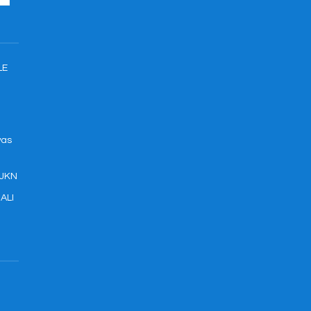
LE
was
 JKN
ALI