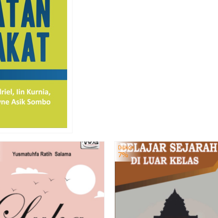
Diskon
7%