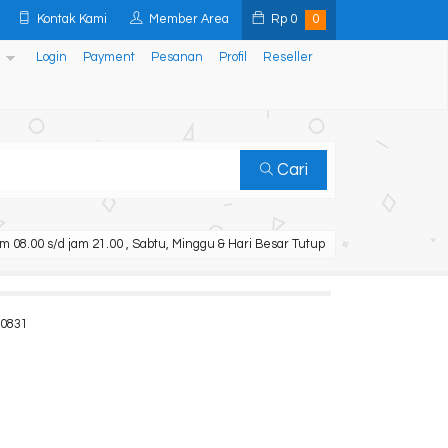
Kontak Kami
Member Area
Rp
0
0
Login
Payment
Pesanan
Profil
Reseller
Cari
m 08.00 s/d jam 21.00 , Sabtu, Minggu & Hari Besar Tutup
00831