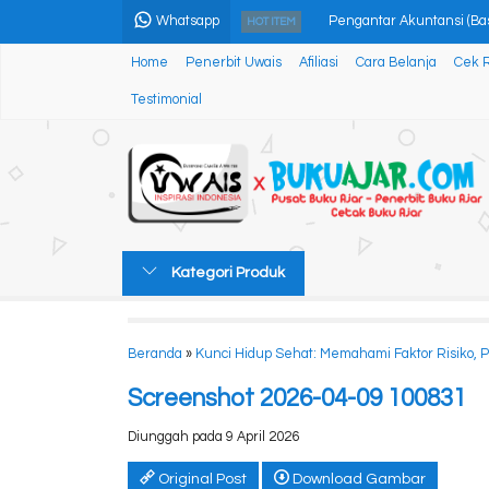
Whatsapp
Pengantar Akuntansi (Bas
HOT ITEM
Home
Penerbit Uwais
Afiliasi
Cara Belanja
Cek 
STATISTIKA MATEMATIKA 
Testimonial
KHUTBAH JUM’AT
MENINGKATKAN KINERJA
URGENSI PERAN PERAW
MODEL MATEMATIKA
Kategori Produk
Fieldstudy Dalam Geograf
Napak Tilas Suara Jiwa
Beranda
»
Kunci Hidup Sehat: Memahami Faktor Risiko, 
Screenshot 2026-04-09 100831
Diunggah pada 9 April 2026
Original Post
Download Gambar