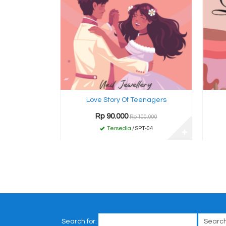
Love Story Of Teenagers
Rp 90.000
Rp 100.000
Tersedia
/ SPT-04
✚
Search for: