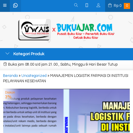
Rp
0
0
Kategori Produk
Buka jam 08.00 s/d jam 21.00 , Sabtu, Minggu & Hari Besar Tutup
Beranda
»
Uncategorized
»
MANAJEMEN LOGISTIK FARMASI DI INSTITUSI
PELAYANAN KESEHATAN
Diskon
3%