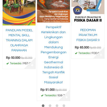
Perspektif
PEDOMAN
PANDUAN MODEL
Keteknikan dan
PRAKTIKUM
MENTAL SKILL
Lingkungan
FISIKA DASAR II
TRAINING DALAM
dalam
OLAHRAGA
Mendukung
Rp 65.000
Rp 69.000
PANAHAN
Pengembangan
Tersedia
/ FDD-69
✚
Energi
Rp 50.000
Rp 55.000
Geothermal
Tersedia
/ MST-55
✚
Indonesia di
Tengah Konflik
Sosial
Masyarakat
Rp 91.000
Rp 99.000
Tersedia
/ IGB-74
✚