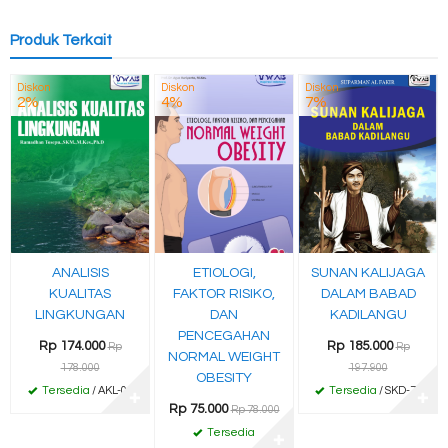
Produk Terkait
Diskon
Diskon
Diskon
2%
4%
7%
ANALISIS
ETIOLOGI,
SUNAN KALIJAGA
KUALITAS
FAKTOR RISIKO,
DALAM BABAD
LINGKUNGAN
DAN
KADILANGU
PENCEGAHAN
Rp 174.000
Rp 185.000
Rp
Rp
NORMAL WEIGHT
178.000
197.900
OBESITY
Tersedia
/ AKL-01
Tersedia
/ SKD-77
✚
✚
Rp 75.000
Rp 78.000
Tersedia
✚