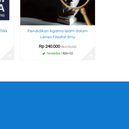
ATAN
Pendidikan Agama Islam dalam
Lensa Filsafat Ilmu
Rp 240.000
Rp 245.000
Tersedia
/ ASH-02
✚
✚