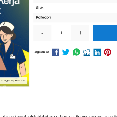
Stok
Kategori
-
+
Bagikan ke
k image to preview
l yang krusial untuk dilakukan pada era ini. Karena perawat yang 