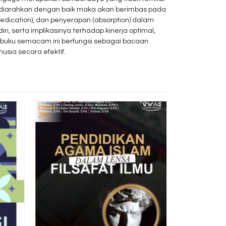
ak diarahkan dengan baik maka akan berimbas pada
dedication), dan penyerapan (absorption) dalam
i, serta implikasinya terhadap kinerja optimal,
u-buku semacam ini berfungsi sebagai bacaan
sia secara efektif.
Diskon
Diskon
MEMASAK T
2%
7%
Rp 
T