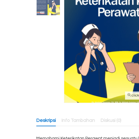
clic
Deskripsi
Info Tambahan
Diskusi (0)
Memahami Keterikatan Perawat menjadi sesuatu ha