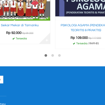
Sekar Mekar di Tamanku
PSIKOLOGI AGAMA (PENDEK
TEORITIS & PRAKTIS)
Rp 92.000
Rp 98.000
Rp 109.000
Rp 117.000
Tersedia
✚
Tersedia
/ RHM-85
TAN