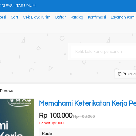
 Pantun Dan Syair
Resi
Cart
Cek Biaya Kirim
Daftar
Katalog
Konfirmasi
Layanan Kami
BA DALAM HUKUM POSITIF
KAN WINGEN 3: Teori Respon Bu
S
 DAN KOMITMEN ORGANISASI PERAW
Buka ja
n Eritrosit Urine
 Perawat
DI FASILITAS UMUM
Memahami Keterikatan Kerja P
Rp 100.000
Rp 108.000
Hemat Rp 8.000
Kode