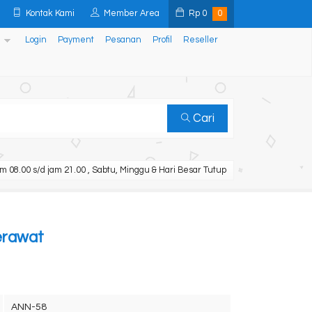
Kontak Kami
Member Area
Rp
0
0
Login
Payment
Pesanan
Profil
Reseller
Cari
m 08.00 s/d jam 21.00 , Sabtu, Minggu & Hari Besar Tutup
erawat
ANN-58