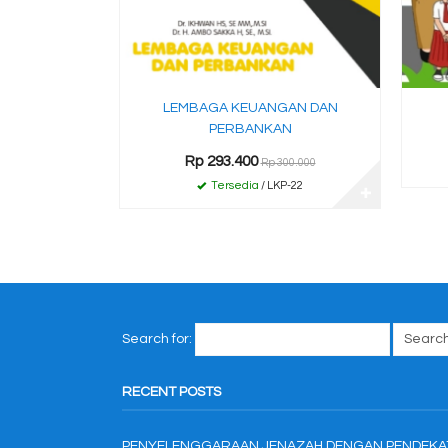
LEMBAGA KEUANGAN DAN
PERBANKAN
Rp 293.400
Rp 300.000
Tersedia
/ LKP-22
✚
Search for:
RECENT POSTS
PENYELENGGARAAN JENAZAH DENGAN PENDEKA