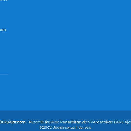
mah
BukuAjar.com
- Pusat Buku Ajar, Penerbitan dan Percetakan Buku Aja
2025 CV. Uwais Inspirasi Indonesia