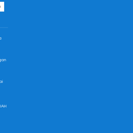
a
ngan
ai
UAH