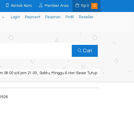
Kontak Kami
Member Area
Rp
0
0
Login
Payment
Pesanan
Profil
Reseller
Cari
m 08.00 s/d jam 21.00 , Sabtu, Minggu & Hari Besar Tutup
41826