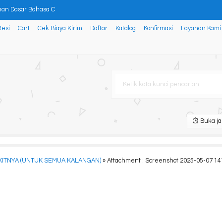
man Dasar Bahasa C
Resi
Cart
Cek Biaya Kirim
Daftar
Katalog
Konfirmasi
Layanan Kami
AN DI BIDANG AGROTEKNOLOGI DAN
insip, Sistem, dan Pemel
ATIS DALAM PROGRAM KAMPUNG KELU
jaan, Bunga dan Uang & Mult
Buka ja
ercobaan Sains Menyenangkan
 Manusia
ITNYA (UNTUK SEMUA KALANGAN)
» Attachment : Screenshot 2025-05-07 1