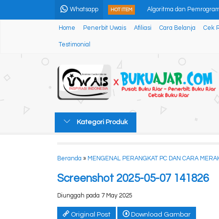
Whatsapp
Algoritma dan Pemrogra
HOT ITEM
Home
Penerbit Uwais
Afiliasi
Cara Belanja
Cek 
PERANCANGAN PENELITI
Testimonial
Kelistrikan Alat Berat: Pr
Aurora di Langit Swedia
KEPEMIMPINAN DEMOKR
Teori Umum Ketenagaker
Kategori Produk
Funs Sains Percobaan-P
Manajemen Sumber Daya
Beranda
»
MENGENAL PERANGKAT PC DAN CARA MERAK
Screenshot 2025-05-07 141826
Diunggah pada 7 May 2025
Original Post
Download Gambar