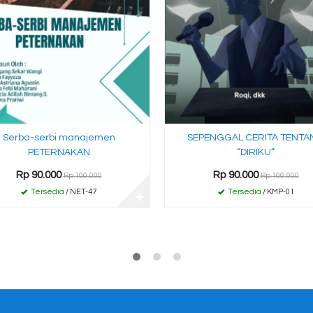
Serba-serbi manajemen
SEPENGGAL CERITA TENTA
PETERNAKAN
“DIRIKU”
Rp 90.000
Rp 90.000
Rp 100.000
Rp 100.000
Tersedia
/ NET-47
Tersedia
/ KMP-01
✚