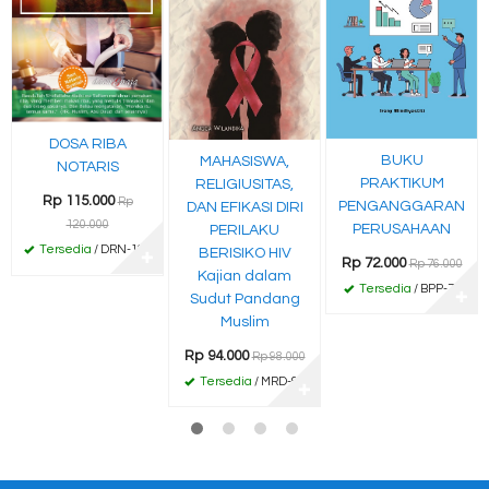
DOSA RIBA
BUKU
MAHASISWA,
NOTARIS
PRAKTIKUM
RELIGIUSITAS,
Rp 115.000
Rp
PENGANGGARAN
DAN EFIKASI DIRI
120.000
PERUSAHAAN
PERILAKU
Tersedia
/ DRN-120
BERISIKO HIV
✚
Rp 72.000
Rp 76.000
Kajian dalam
Tersedia
/ BPP-72
✚
Sudut Pandang
Muslim
Rp 94.000
Rp 98.000
Tersedia
/ MRD-94
✚