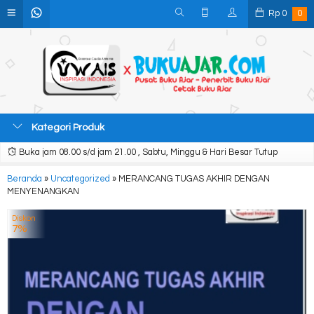
Rp
0
0
Kategori Produk
Buka jam 08.00 s/d jam 21.00 , Sabtu, Minggu & Hari Besar Tutup
Beranda
»
Uncategorized
»
MERANCANG TUGAS AKHIR DENGAN
MENYENANGKAN
Diskon
7%