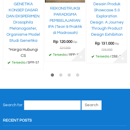
GENETIKA
Desain Produk
REKONSTRUKSI
KONSEP DASAR
Showcase 5.0
PARADIGMA
DAN EKSPERIMEN:
Exploration
PEMBELAJARAN
Drosophila
Design: A Journey
IPA (Teori & Praktik
Melanogaster,
Through Product
di Madrasah)
Organisme Model
Design Exhibition
Studi Genetika
Rp 120.000
Rp
Rp 131.000
Rp
124.000
*Harga Hubungi
135.000
Tersedia
/ RPP-120
CS
Tersedia
/ DSE-73
✚
✚
Tersedia
/ SPM-57
Search for:
RECENT POSTS