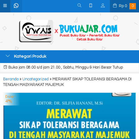
Rp
0
0
Kategori Produk
Buka jam 08.00 s/d jam 21.00 , Sabtu, Minggu & Hari Besar Tutup
Beranda
»
Uncategorized
»
MERAWAT SIKAP TOLERANSI BERAGAMA DI
TENGAH MASYARAKAT MAJEMUK
Diskon
4%