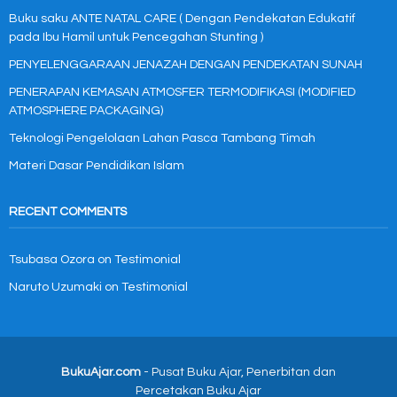
Buku saku ANTE NATAL CARE ( Dengan Pendekatan Edukatif
pada Ibu Hamil untuk Pencegahan Stunting )
PENYELENGGARAAN JENAZAH DENGAN PENDEKATAN SUNAH
PENERAPAN KEMASAN ATMOSFER TERMODIFIKASI (MODIFIED
ATMOSPHERE PACKAGING)
Teknologi Pengelolaan Lahan Pasca Tambang Timah
Materi Dasar Pendidikan Islam
RECENT COMMENTS
Tsubasa Ozora
on
Testimonial
Naruto Uzumaki
on
Testimonial
BukuAjar.com
- Pusat Buku Ajar, Penerbitan dan
Percetakan Buku Ajar