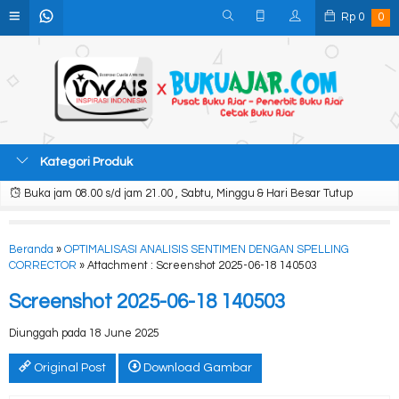
Rp
0
0
Kategori Produk
Buka jam 08.00 s/d jam 21.00 , Sabtu, Minggu & Hari Besar Tutup
Beranda
»
OPTIMALISASI ANALISIS SENTIMEN DENGAN SPELLING
CORRECTOR
» Attachment : Screenshot 2025-06-18 140503
Screenshot 2025-06-18 140503
Diunggah pada 18 June 2025
Original Post
Download Gambar