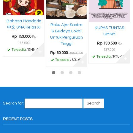
Bahasa Mandarin
Buku Ajar Sastra
中文 SMA Kelas XI
KUPAS TUNTAS
& Budaya Lokal
UMKM
Rp 153.000
Rp
Untuk Perguruan
163.900
Rp 130.500
Tinggi
Rp
Tersedia
/ BMN-11
137.000
✚
Rp 60.000
Rp 63.000
Tersedia
/ KTU-130
✚
Tersedia
/ SBL-63
✚
Search for:
RECENT POSTS