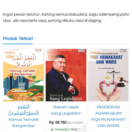
Ingat pesan leluhur
, katong semua basudara, sagu salempeng pata
dua, ale rasa beta rasa, potong dikuku rasa di daging.
Produk Terkait
Diskon
Diskon
Diskon
10%
13%
5%
الْمُعْجَمُ
Rekam Jejak
PENDIDIKAN
الْمُصَوَّرُالْمَوْضُوعِيُّ
Sang Legislator
AGAMA ISLAM
Kamus Tematik
FIQH MUNAKAHAT
Rp 98.760
Rp 112.900
Bergambar
DAN WARIS
Tersedia
/ RJS-11
✚