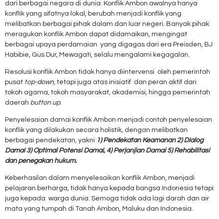
dari berbagai negara di dunia. Konflik Ambon awalnya hanya
konflik yang sifatnya lokal, berubah menjadi konflik yang
melibatkan berbagai pihak dalam dan luar negeri. Banyak pihak
meragukan konflik Ambon dapat didamaikan, mengingat
berbagai upaya perdamaian yang digagas dari era Preisden, BJ
Habibie, Gus Dur, Mewagati, selalu mengalami kegagalan.
Resolusi konflik Ambon tidak hanya diintervensi oleh pemerintah
pusat
top-down
, tetapi juga atas inisiatif dan peran aktif dari
tokoh agama, tokoh masyarakat, akademisi, hingga pemerintah
daerah
button up
.
Penyelesaian damai konflik Ambon menjadi contoh penyelesaian
konflik yang dilakukan secara holistik, dengan melibatkan
berbagai pendekatan, yakni
1)
Pendekatan Keamanan 2) Dialog
Damai 3) Optimal Potensi Damai, 4) Perjanjian Damai 5) Rehabilitasi
dan penegakan hukum.
Keberhasilan dalam menyelesaikan konflik Ambon, menjadi
pelajaran berharga, tidak hanya kepada bangsa Indonesia tetapi
juga kepada warga dunia. Semoga tidak ada lagi darah dan air
mata yang tumpah di Tanah Ambon, Maluku dan Indonesia.