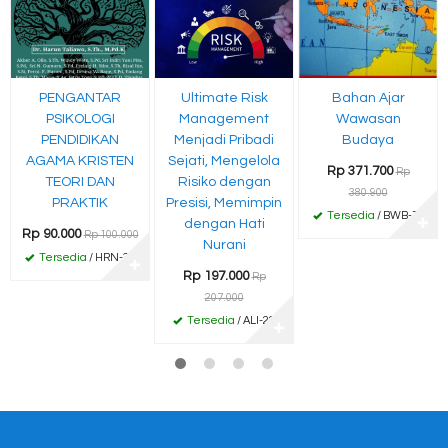
PENGANTAR
Ultimate Risk
Bahan Ajar
PSIKOLOGI
Management
Wawasan
PENDIDIKAN
Menjadi Pribadi
Budaya
AGAMA KRISTEN
Sejati, Mengelola
Rp 371.700
Rp
TEORI DAN
Risiko dengan
380.900
PRAKTIK
Presisi, Memimpin
Tersedia
/ BWB-76
dengan Hati
✚
Rp 90.000
Rp 100.000
Nurani
Tersedia
/ HRN-38
✚
Rp 197.000
Rp
207.000
Tersedia
/ ALI-22
✚