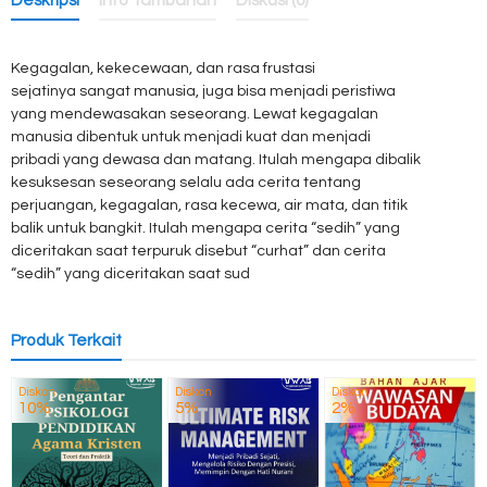
Deskripsi
Info Tambahan
Diskusi (0)
Kegagalan, kekecewaan, dan rasa frustasi
sejatinya sangat manusia, juga bisa menjadi peristiwa
yang mendewasakan seseorang. Lewat kegagalan
manusia dibentuk untuk menjadi kuat dan menjadi
pribadi yang dewasa dan matang. Itulah mengapa dibalik
kesuksesan seseorang selalu ada cerita tentang
perjuangan, kegagalan, rasa kecewa, air mata, dan titik
balik untuk bangkit. Itulah mengapa cerita “sedih” yang
diceritakan saat terpuruk disebut “curhat” dan cerita
“sedih” yang diceritakan saat sud
Produk Terkait
Diskon
Diskon
Diskon
10%
5%
2%