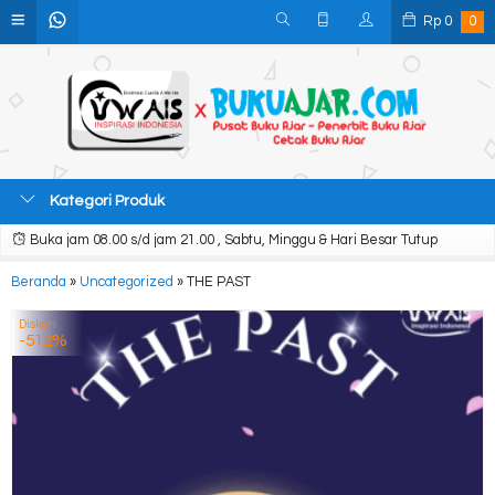
Rp
0
0
Kategori Produk
Buka jam 08.00 s/d jam 21.00 , Sabtu, Minggu & Hari Besar Tutup
Beranda
»
Uncategorized
»
THE PAST
Diskon
-512%