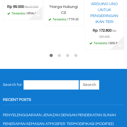
ARDUINO UNO
Rp 89.000
*Harga Hubungi
Rp 93.000
UNTUK
CS
Tersedia
/ RMA-64
✚
PENGERINGAN
Tersedia
/ TTR-39
IKAN TERI
Rp 172.800
Rp
190.000
Tersedia
/ SKS-80
✚
Search for:
RECENT POSTS
PENYELENGGARAAN JENAZAH DENGAN PENDEKATAN SUNAH
PENERAPAN KEMASAN ATMOSFER TERMODIFIKASI (MODIFIED