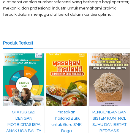
alat berat adalah sumber referensi yang berharga bagi operator,
mekanik, dan profesional industri untuk memahami praktik
terbaik dalam menjaga alat berat dalam kondisi optimal.
Produk Terkait
Diskon
Diskon
4%
9%
STATUS GIZI
Masakan
PENGEMBANGAN
DENGAN
Thailand Buku
SISTEM KONTROL
MORBIDITAS ISPA
untuk Guru SMK
SUHU DAN BERAT
ANAK USIA BALITA
Boga
BERBASIS