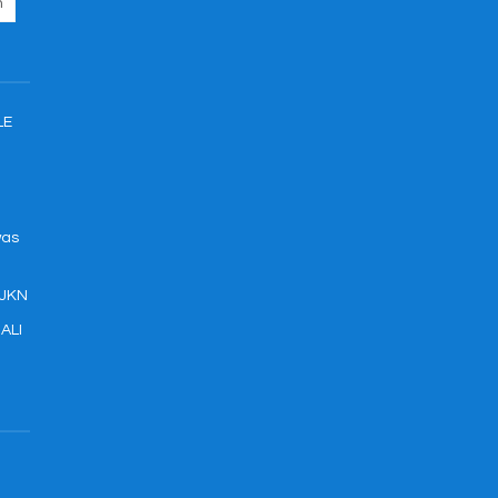
LE
was
 JKN
ALI