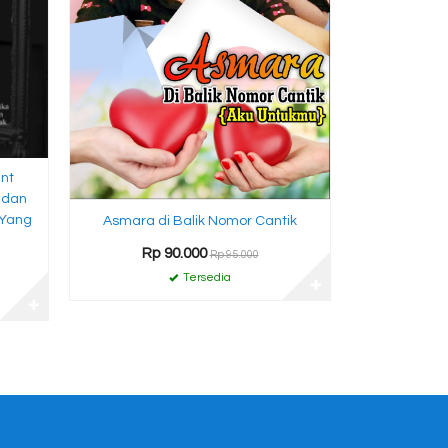
nt
 dan
 Yang
Asmara di Balik Nomor Cantik
Rp 90.000
Rp 95.000
Tersedia
✚
✚