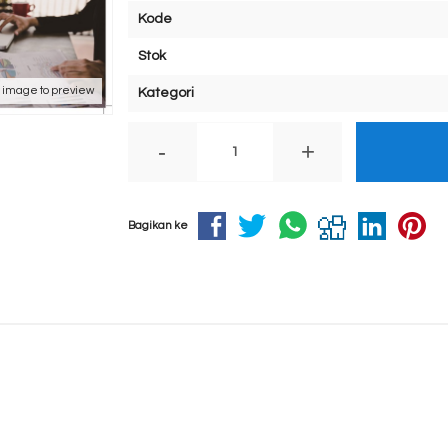
Kode
Stok
k image to preview
Kategori
-
+
Bagikan ke