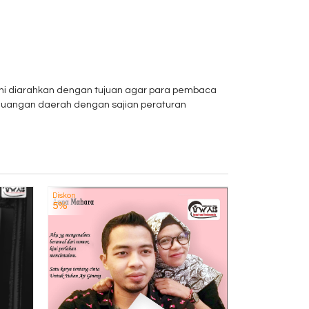
 ini diarahkan dengan tujuan agar para pembaca
uangan daerah dengan sajian peraturan
Diskon
Diskon
FILSAFA
5%
4%
Rp 1
T