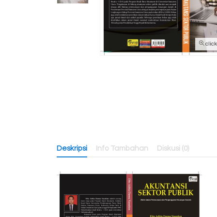
clic
Deskripsi
Info Tambahan
Diskusi (0)