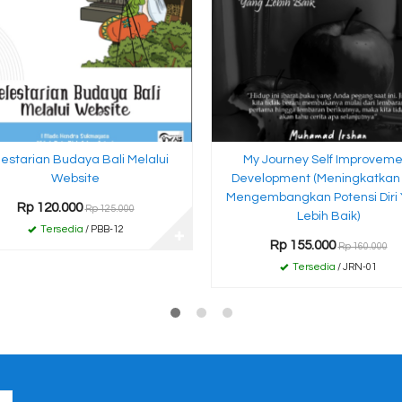
lestarian Budaya Bali Melalui
My Journey Self Improveme
Website
Development (Meningkatkan
Mengembangkan Potensi Diri
Rp 120.000
Rp 125.000
Lebih Baik)
Tersedia
/ PBB-12
✚
Rp 155.000
Rp 160.000
Tersedia
/ JRN-01