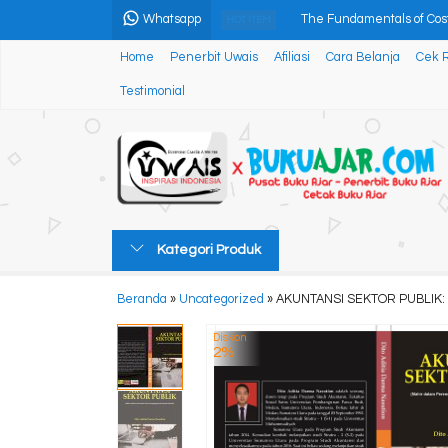
Whatsapp
The Fundamentals of Cost 
HOT ITEM
Home
Penerbit Uwais
Afiliasi
Cara Belanja
Cek 
PENGANTAR ILMU PARIWISA
Testimonial
MANAJEMEN LOGISTIK FAR
Manajemen Budidaya Ikan 
INDEKS PERTAHANAN WILA
BANGUN RUANG SISI DAT
Kategori Produk
ANTOLOGI PUISI BILIK AK
Beranda
»
Uncategorized
»
AKUNTANSI SEKTOR PUBLIK: 
PENGELOLAAN SAMPAH M
Diskon
2%