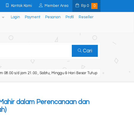
Kontak Kami
Member Area
Rp
0
0
Login
Payment
Pesanan
Profil
Reseller
Cari
m 08.00 s/d jam 21.00 , Sabtu, Minggu & Hari Besar Tutup
ahir dalam Perencanaan dan
h)