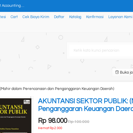
Accounting....
Resi
Cart
Cek Biaya Kirim
Daftar
Katalog
Konfirmasi
Layanan Kami
TA (Sejarah, Jenis, Macam, ....
MASI DI INSTITUSI PELAYANAN....
Kakap Putih (Lates calcar....
YAH KALIMANTAN: Analisis Per....
AR BUKU PENDAMPING MERDEKA BE....
Buka ja
SARA....
(Mahir dalam Perencanaan dan Penganggaran Keuangan Daerah)
ANDIRI DAN RAMAH LINGKUNGAN ME....
AKUNTANSI SEKTOR PUBLIK: (M
Penganggaran Keuangan Daera
Rp 98.000
Rp 100.000
Hemat Rp 2.000