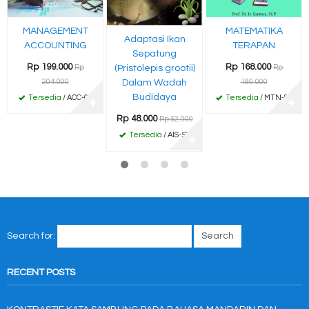
MANAGEMENT
MATEMATIKA
Adaptasi Ikan
ACCOUNTING
TERAPAN
Sepatung
Rp 199.000
Rp 168.000
Rp
Rp
(Pristolepis grootii)
204.000
180.000
Dalam Wadah
Budidaya
Tersedia
/ ACC-01
Tersedia
/ MTN-88
✚
✚
Rp 48.000
Rp 52.000
Tersedia
/ AIS-52
✚
Search for:
RECENT POSTS