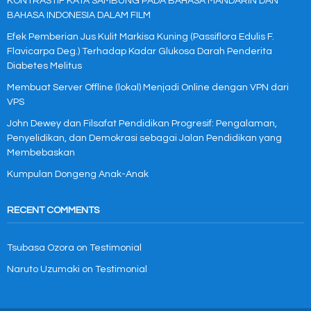
KONTRASTIF KATA SAMBUNG PADA BAHASA MANDARIN DAN
BAHASA INDONESIA DALAM FILM
Efek Pemberian Jus Kulit Markisa Kuning (Passiflora Edulis F.
Flavicarpa Deg.) Terhadap Kadar Glukosa Darah Penderita
Diabetes Melitus
Membuat Server Offline (lokal) Menjadi Online dengan VPN dari
VPS
John Dewey dan Filsafat Pendidikan Progresif: Pengalaman,
Penyelidikan, dan Demokrasi sebagai Jalan Pendidikan yang
Membebaskan
Kumpulan Dongeng Anak-Anak
RECENT COMMENTS
Tsubasa Ozora
on
Testimonial
Naruto Uzumaki
on
Testimonial