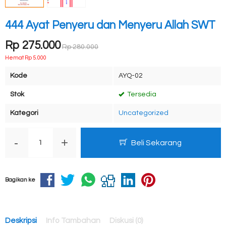
444 Ayat Penyeru dan Menyeru Allah SWT
Rp 275.000
Rp 280.000
Hemat Rp 5.000
Kode
AYQ-02
Stok
Tersedia
Kategori
Uncategorized
-
+
Beli Sekarang
Bagikan ke
Deskripsi
Info Tambahan
Diskusi (0)