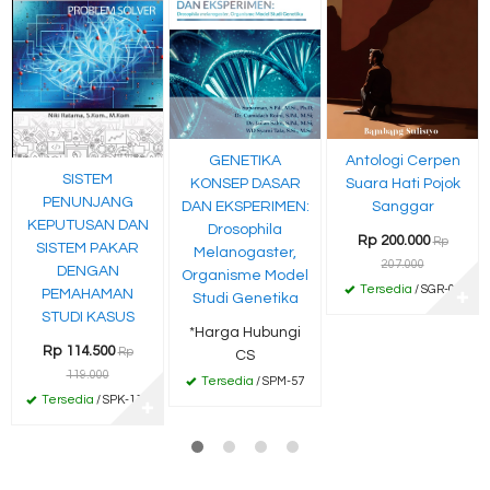
GENETIKA
Antologi Cerpen
SISTEM
KONSEP DASAR
Suara Hati Pojok
PENUNJANG
DAN EKSPERIMEN:
Sanggar
KEPUTUSAN DAN
Drosophila
Rp 200.000
Rp
SISTEM PAKAR
Melanogaster,
207.000
DENGAN
Organisme Model
Tersedia
/ SGR-04
PEMAHAMAN
Studi Genetika
✚
STUDI KASUS
*Harga Hubungi
Rp 114.500
Rp
CS
119.000
Tersedia
/ SPM-57
Tersedia
/ SPK-114
✚