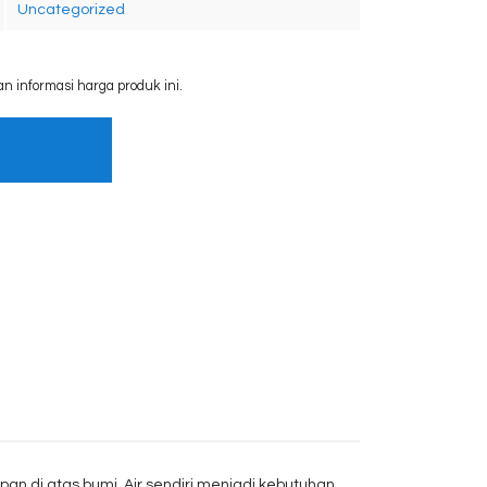
Uncategorized
informasi harga produk ini.
pan di atas bumi.
Air sendiri menjadi kebutuhan