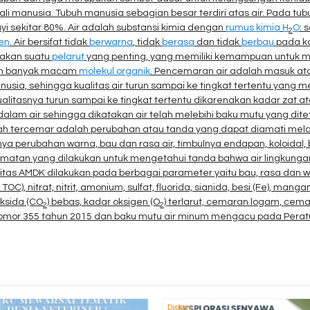
ali manusia.
Tubuh manusia sebagian besar terdiri atas air. Pada t
bayi sekitar 80%. Air adalah substansi kimia dengan
rumus kimia
H
O
: 
2
en
. Air bersifat tidak
berwarna
, tidak
berasa
dan tidak
berbau
pada ko
upakan suatu
pelarut
yang penting, yang memiliki kemampuan untuk mel
n banyak macam
molekul organik
. Pencemaran air adalah masuk ata
usia, sehingga kualitas air turun sampai ke tingkat tertentu yang m
alitasnya turun sampai ke tingkat tertentu dikarenakan kadar zat at
lam air sehingga dikatakan air telah melebihi baku mutu yang dite
elah tercemar adalah perubahan atau tanda yang dapat diamati mela
ya perubahan warna, bau dan rasa air, timbulnya endapan, koloidal
amatan yang dilakukan untuk mengetahui tanda bahwa air lingkungan 
alitas AMDK dilakukan pada berbagai parameter yaitu bau, rasa dan war
/ TOC), nitrat, nitrit, amonium, sulfat, fluorida, sianida, besi (Fe), man
oksida (CO
) bebas, kadar oksigen (O
) terlarut, cemaran logam, cem
2
2
nomor 355 tahun 2015 dan baku mutu air minum mengacu pada Perat
Diskon