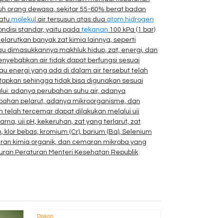
ubuh orang dewasa, sekitar 55-60% berat badan
satu
molekul
air tersusun atas dua
atom
hidrogen
ndisi standar, yaitu pada
tekanan
100 kPa (1 bar)
arutkan banyak zat kimia lainnya, seperti
u dimasukkannya makhluk hidup, zat, energi, dan
enyebabkan air tidak dapat berfungsi sesuai
au energi yang ada di dalam air tersebut telah
tapkan sehingga tidak bisa digunakan sesuai
lui: adanya perubahan suhu air, adanya
, bahan pelarut, adanya mikroorganisme, dan
telah tercemar dapat dilakukan melalui uii
na, uji pH, kekeruhan, zat yang terlarut, zat
gan, klor bebas, kromium (Cr), barium (Ba), Selenium
aran kimia organik, dan cemaran mikroba yang
uran Peraturan Menteri Kesehatan Republik
Diskon
Diskon