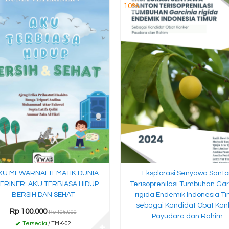
10%
U MEWARNAI TEMATIK DUNIA
Eksplorasi Senyawa Santo
ERINER: AKU TERBIASA HIDUP
Terisoprenilasi Tumbuhan Gar
BERSIH DAN SEHAT
rigida Endemik Indonesia Ti
sebagai Kandidat Obat Kan
Rp 100.000
Rp 105.000
Payudara dan Rahim
Tersedia
/ TMK-02
✚