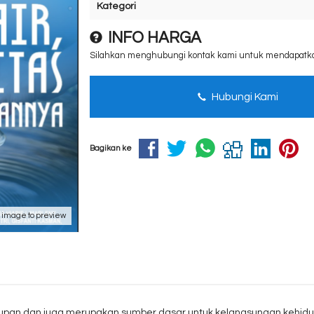
Kategori
INFO HARGA
Silahkan menghubungi kontak kami untuk mendapatkan 
Hubungi Kami
Bagikan ke
k image to preview
dupan dan juga merupakan sumber dasar untuk kelangsungan kehidu