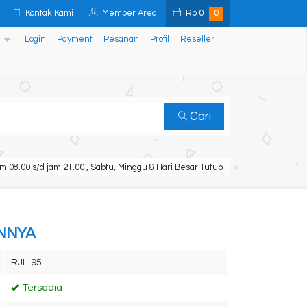
Kontak Kami
Member Area
Rp
0
0
Login
Payment
Pesanan
Profil
Reseller
Cari
m 08.00 s/d jam 21.00 , Sabtu, Minggu & Hari Besar Tutup
ANNYA
RJL-95
Tersedia