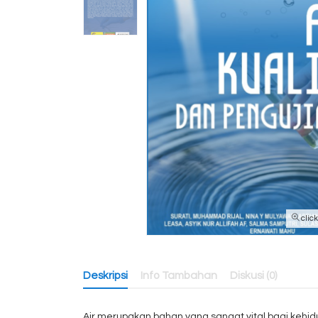
clic
Deskripsi
Info Tambahan
Diskusi (0)
Air merupakan bahan yang sangat vital bagi kehi