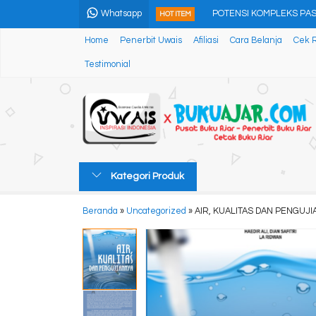
Whatsapp
POTENSI KOMPLEKS PA
HOT ITEM
Home
Penerbit Uwais
Afiliasi
Cara Belanja
Cek 
Pengolahan Susu Kuda L
Testimonial
IMPLEMENTASI PENGUAT
SAFETY TALK BOOK
Memahami Keterikatan K
Pembelajaran PAI Berbas
Kategori Produk
GORESAN PENA TEMPAT
Beranda
»
Uncategorized
»
AIR, KUALITAS DAN PENGUJ
TIGA RISALAH: Mengenal