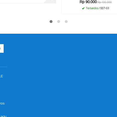
Rp 90.000
Rp 100.000
Tersedia
/ SST-03
LE
was