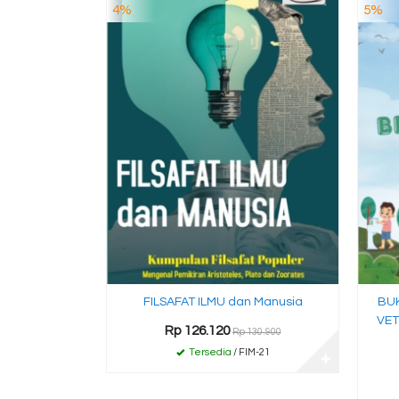
4%
5%
FILSAFAT ILMU dan Manusia
BUK
VET
Rp 126.120
Rp 130.900
Tersedia
/ FIM-21
✚