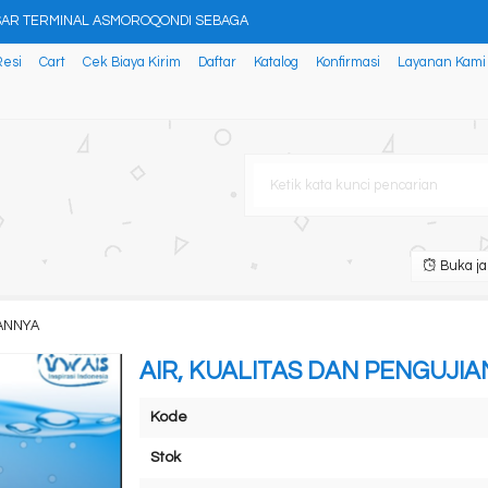
SAR TERMINAL ASMOROQONDI SEBAGA
Resi
Cart
Cek Biaya Kirim
Daftar
Katalog
Konfirmasi
Layanan Kami
iar Sumbawa Menjadi Permen S
AN PENDIDIKAN KARAKTER
erja Perawat
is Deep Learning untuk Peng
Buka ja
 CURHATAN HATI
IANNYA
 Allah, Mengenal Nabi Muhamm
AIR, KUALITAS DAN PENGUJI
Kode
Stok