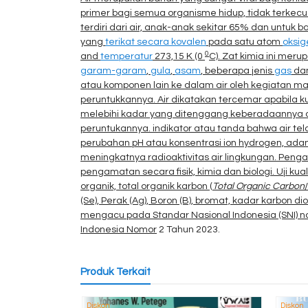
primer bagi semua organisme hidup, tidak terkecu
terdiri dari air, anak-anak sekitar 65% dan untuk 
yang
terikat secara kovalen
pada satu atom
oksig
0
and
temperatur
273,15 K (0
C). Zat kimia ini mer
garam-garam
,
gula
,
asam
, beberapa jenis
gas
da
atau komponen lain ke dalam air oleh kegiatan man
peruntukkannya. Air dikatakan tercemar apabila ku
melebihi kadar yang ditenggang keberadaannya da
peruntukannya. indikator atau tanda bahwa air t
perubahan pH atau konsentrasi ion hydrogen, adan
meningkatnya radioaktivitas air lingkungan. Peng
pengamatan secara fisik, kimia dan biologi. Uji ku
organik, total organik karbon (
Total Organic Carbon
(Se), Perak (Ag), Boron (B), bromat, kadar karbon di
mengacu pada Standar Nasional Indonesia (SNI) 
Indonesia Nomor
2 Tahun 2023.
Produk Terkait
Diskon
Diskon