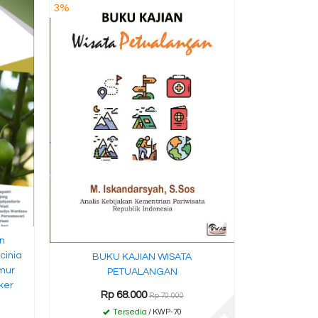
RANTA
3%
7%
Rp 
T
n
cinia
BUKU KAJIAN WISATA
mur
PETUALANGAN
ker
Rp 68.000
Rp 70.000
Tersedia
/ KWP-70